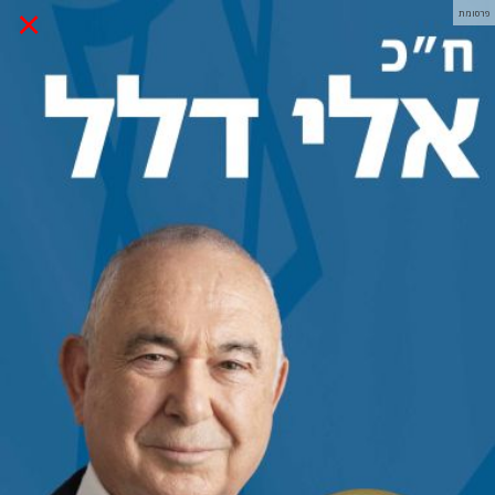
×
פרסומת