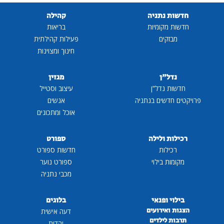
חדשות נתניה
קהילה
חדשות מקומיות
בריאות
מבזקים
פעילות קהילתית
חינוך ומצוינות
נדל"ן
מגזין
חדשות נדל"ן
עיצוב וסטייל
פרויקטים חדשים בנתניה
אנשים
אוכל ומתכונים
רכילות ולילה
ספורט
רכילות
חדשות ספורט
מקומות בילוי
ספורט נוער
מכבי נתניה
בילוי ופנאי
בלוגים
הצגות ואירועים
דעה אישית
תרבות לילדים
יהדות