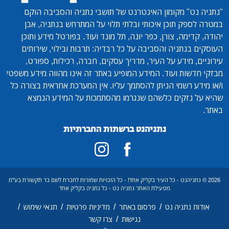
"נתניה נט"
מקומון האינטרנט של תושבי נתניה והסביבה הוקם
במטרה לספק תוכן איכותי ובלתי תלוי על המתרחש בנתניה, אבן
יהודה, קדימה, צורן, כפר יונה, תל מונד ועוד. בפורטל מידע ותוכן
העוסקים בנתניה והסביבה על כל רבדיה: תרבות ובילוי, שירותים
עירוניים, מידע על העיר, מדריך עסקים, חברה, רכילות, ספורט,
מבזקי חדשות ועוד. המידע המופיע באתר זה אינו מהווה מידע משפטי
ו/או מידע רשמי הניתן להסתמך עליו. אין המערכת אחראית בצורה כל
שהיא על נזקים כלשהם שנגרמו מהסתמכות על המידע הנמצא
באתר.
נתניהנט ברשתות החברתיות
2026 © נתניהנט - כל העיר בקליק אחד! - כל הזכויות שמורות לחברת לשם בר תקשורת בע"מ
מפעילת האתר נתניה נט - כל נתניה בקליק אחד
/
/
/
/
אודות נתניה נט
פרסום באתר
מדיניות פרטיות
תנאי שימוש
/
נגישות
צרו קשר