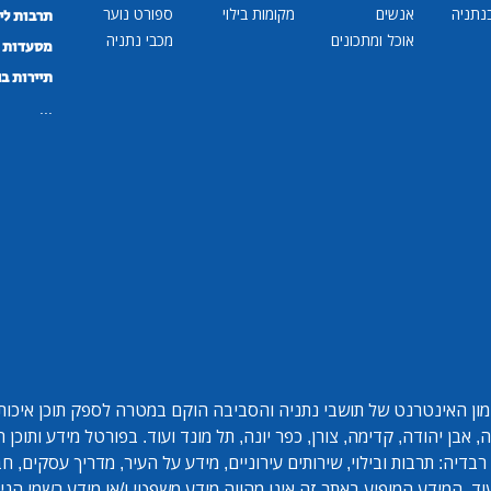
נתניה
אנשים
מקומות בילוי
ספורט נוער
תרבות לי
אוכל ומתכונים
מכבי נתניה
מסעדות ב
תיירות ב
...
ון האינטרנט של תושבי נתניה והסביבה הוקם במטרה לספק תוכן איכותי 
אבן יהודה, קדימה, צורן, כפר יונה, תל מונד ועוד. בפורטל מידע ותוכן
בדיה: תרבות ובילוי, שירותים עירוניים, מידע על העיר, מדריך עסקים, ח
ד. המידע המופיע באתר זה אינו מהווה מידע משפטי ו/או מידע רשמי הנית