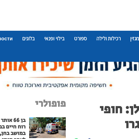
מגזין
רכילות ולילה
ספורט
בילוי ופנאי
בלוגים
вости
פופולרי
: חופי
רו
בן 66 אות
רוח חיים בב
במושב בחן, 