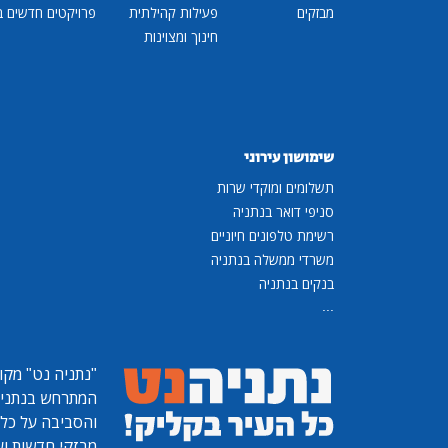
מבזקים
פעילות קהילתית
פרויקטים חדשים ב
חינוך ומצוינות
שימושון עירוני
תשלומים ומוקדי שרות
סניפי דואר בנתניה
רשימת טלפונים חיוניים
משרדי ממשלה בנתניה
בנקים בנתניה
...
"נתניה נט"
מקומ
המתרחש בנתניה, 
והסביבה על כל ר
מבזקי חדשות ועו