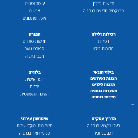
חדשות נדל"ן
עיצוב וסטייל
פרויקטים חדשים בנתניה
אנשים
אוכל ומתכונים
רכילות ולילה
ספורט
רכילות
חדשות ספורט
מקומות בילוי
ספורט נוער
מכבי נתניה
בילוי ופנאי
בלוגים
הצגות ואירועים
דעה אישית
תרבות לילדים
יהדות
מסעדות בנתניה
הפינה המשפטית
תיירות בנתניה
...
מדריך עסקים
שימושון עירוני
בעלי מקצוע בנתניה
תשלומים ומוקדי שרות
רכב בנתניה
סניפי דואר בנתניה