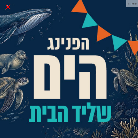
×
פרסומת