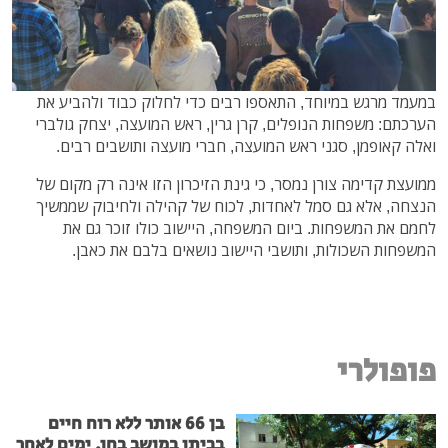
במעמד מרגש במיוחד, התאספו רבים כדי לחלוק כבוד ולהביע את
הערכתם: משפחות הנופלים, קרן גרין, ראש המועצה, יצחק גולברי
ואלה קאופמן, סגני ראש המועצה, חברי מועצה ותושבים רבים.
ממועצת קדימה צורן נמסר, כי גינת הזיכרון הזו אינה רק מקום של
הנצחה, אלא גם סמל לאחדות, לכוח של קהילה ולחיבוק שממשיך
לחמם את המשפחות. ביום המשפחה, היישוב כולו זוכר גם את
המשפחות השכולות, ותושבי היישוב נושאים בלבם את כאבן.
פופולרי
בן 66 אותר ללא רוח חיים
בביתו במושב בחן, ימים לאחר