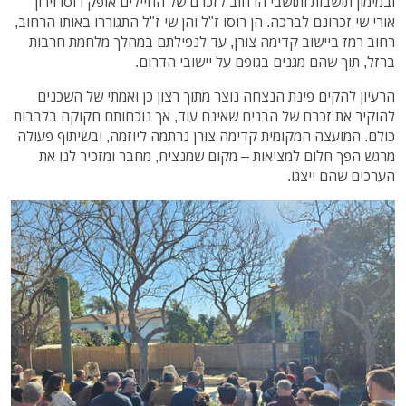
ובמימון תושבות ותושבי הרחוב לזכרם של החיילים אופק רוסו וירון
אורי שי זכרונם לברכה. הן רוסו ז"ל והן שי ז"ל התגוררו באותו הרחוב,
רחוב רמז ביישוב קדימה צורן, עד לנפילתם במהלך מלחמת חרבות
ברזל, תוך שהם מגנים בגופם על יישובי הדרום.
הרעיון להקים פינת הנצחה נוצר מתוך רצון כן ואמתי של השכנים
להוקיר את זכרם של הבנים שאינם עוד, אך נוכחותם חקוקה בלבבות
כולם. המועצה המקומית קדימה צורן נרתמה ליוזמה, ובשיתוף פעולה
מרגש הפך חלום למציאות – מקום שמנציח, מחבר ומזכיר לנו את
הערכים שהם ייצגו.