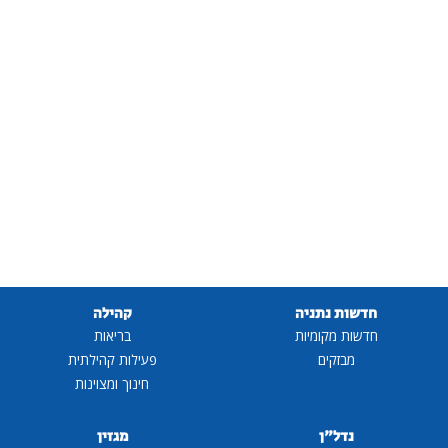
חדשות נתניה
קהילה
חדשות מקומיות
בריאות
מבזקים
פעילות קהילתית
חינוך ומצוינות
נדל"ן
מגזין