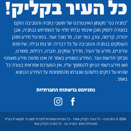
"נתניה נט"
מקומון האינטרנט של תושבי נתניה והסביבה הוקם
במטרה לספק תוכן איכותי ובלתי תלוי על המתרחש בנתניה, אבן
יהודה, קדימה, צורן, כפר יונה, תל מונד ועוד. בפורטל מידע ותוכן
העוסקים בנתניה והסביבה על כל רבדיה: תרבות ובילוי, שירותים
עירוניים, מידע על העיר, מדריך עסקים, חברה, רכילות, ספורט,
מבזקי חדשות ועוד. המידע המופיע באתר זה אינו מהווה מידע משפטי
ו/או מידע רשמי הניתן להסתמך עליו. אין המערכת אחראית בצורה כל
שהיא על נזקים כלשהם שנגרמו מהסתמכות על המידע הנמצא
באתר.
נתניהנט ברשתות החברתיות
2026 © נתניהנט - כל העיר בקליק אחד! - כל הזכויות שמורות לחברת לשם בר תקשורת בע"מ
מפעילת האתר נתניה נט - כל נתניה בקליק אחד