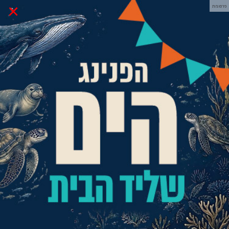
×
פרסומת