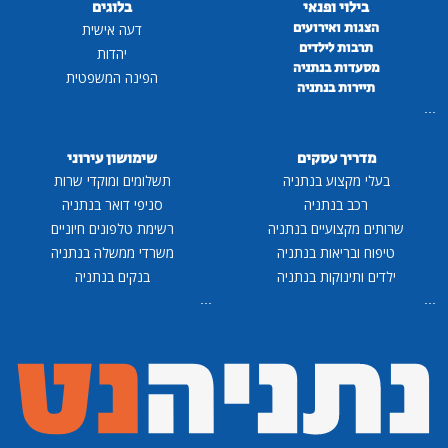
בילוי ופנאי
בלוגים
הצגות ואירועים
דעה אישית
תרבות לילדים
יהדות
מסעדות בנתניה
הפינה המשפטית
תיירות בנתניה
...
מדריך עסקים
שימושון עירוני
בעלי מקצוע בנתניה
תשלומים ומוקדי שרות
רכב בנתניה
סניפי דואר בנתניה
שרותים מקצועיים בנתניה
רשימת טלפונים חיוניים
טיפוח ובריאות בנתניה
משרדי ממשלה בנתניה
ילדים ותינוקות בנתניה
בנקים בנתניה
...
...