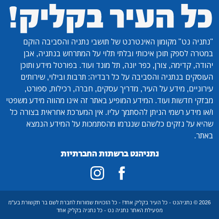
"נתניה נט"
מקומון האינטרנט של תושבי נתניה והסביבה הוקם
במטרה לספק תוכן איכותי ובלתי תלוי על המתרחש בנתניה, אבן
יהודה, קדימה, צורן, כפר יונה, תל מונד ועוד. בפורטל מידע ותוכן
העוסקים בנתניה והסביבה על כל רבדיה: תרבות ובילוי, שירותים
עירוניים, מידע על העיר, מדריך עסקים, חברה, רכילות, ספורט,
מבזקי חדשות ועוד. המידע המופיע באתר זה אינו מהווה מידע משפטי
ו/או מידע רשמי הניתן להסתמך עליו. אין המערכת אחראית בצורה כל
שהיא על נזקים כלשהם שנגרמו מהסתמכות על המידע הנמצא
באתר.
נתניהנט ברשתות החברתיות
2026 © נתניהנט - כל העיר בקליק אחד! - כל הזכויות שמורות לחברת לשם בר תקשורת בע"מ
מפעילת האתר נתניה נט - כל נתניה בקליק אחד