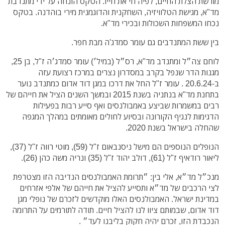
מורשת הצלת החיים, לפיה חי את חייו. הטקס הונחה על ידי מתנדבת
מד"א, מגישת הטלוויזיה, השחקנית והדוגמנית מירי בוהדנה. בטקס
נכחו המשפחות השכולות ובכירי מד"א.
בין ששת המתנדבים גם עומר סמדג'ה מבת חפר.
לוחם צה״ל ומתנדב מד"א, רס״ל (במיל׳) עומר סמדג׳ה ז"ל, בן 25,
מגנות הדר שנפל בקרב במסדרון נצרים במרכז רצועת עזה
ב-20.6.24 . עומר ז"ל החל את דרכו במגן דוד אדום כמתנדב נוער
בתחנת מד"א בנתניה בשנת 2015 ובמשך השנים הציל את חייהם של
רבים במשמרות שביצע באמבולנסים ואף סייע רבות בפעילות
הדגימות לנגיף הקורונה ובסיוע לחולים מאומתים במהלך המגפה
שהחלה בישראל בשנת 2020.
הנופלים הנוספים הם מישל ניסנבאום ז"ל (59), מוטי רווה ז"ל (37),
ליאור רודאיף ז"ל (61), דולב יהוד ז"ל (35) ונריה משה כהן (26).
מנכ״ל מד״א, אלי בין: ״תרומת האמבולנסים הנדיבה הזו מצטרפת
לצי הרכבים של מד״א ותסייע להציל את חייהם של אלפי אזרחים
במדינת ישראל. האמבולנסים האלו מוקדשים לזכרם של נופלי מגן
דוד אדום, שבמותם ציוו לנו להציל חיים. תודה לתורמים על התרומה
הנכבדת הזו, זכרם יהיה חקוק בליבנו לעד״ .