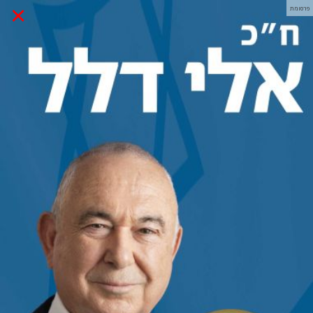
×
פרסומת