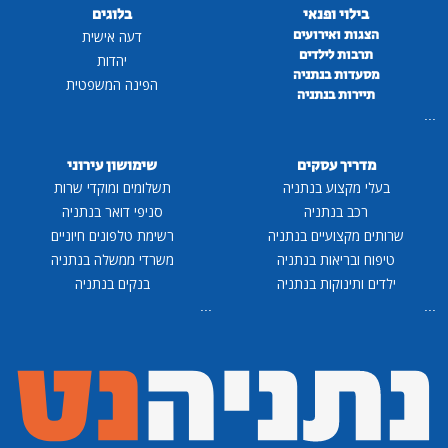
בילוי ופנאי
בלוגים
הצגות ואירועים
דעה אישית
תרבות לילדים
יהדות
מסעדות בנתניה
הפינה המשפטית
תיירות בנתניה
...
מדריך עסקים
שימושון עירוני
בעלי מקצוע בנתניה
תשלומים ומוקדי שרות
רכב בנתניה
סניפי דואר בנתניה
שרותים מקצועיים בנתניה
רשימת טלפונים חיוניים
טיפוח ובריאות בנתניה
משרדי ממשלה בנתניה
ילדים ותינוקות בנתניה
בנקים בנתניה
...
...