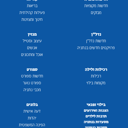
חדשות מקומיות
בריאות
מבזקים
פעילות קהילתית
חינוך ומצוינות
נדל"ן
מגזין
חדשות נדל"ן
עיצוב וסטייל
פרויקטים חדשים בנתניה
אנשים
אוכל ומתכונים
רכילות ולילה
ספורט
רכילות
חדשות ספורט
מקומות בילוי
ספורט נוער
מכבי נתניה
בילוי ופנאי
בלוגים
הצגות ואירועים
דעה אישית
תרבות לילדים
יהדות
מסעדות בנתניה
הפינה המשפטית
תיירות בנתניה