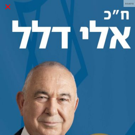
×
פרסומת