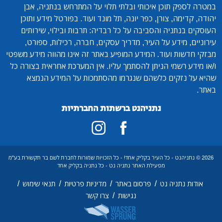
במטרה לספק תוכן איכותי ובלתי תלוי על המתרחש בנתניה, אבן
יהודה, קדימה, צורן, כפר יונה, תל מונד ועוד. בפורטל מידע ותוכן
העוסקים בנתניה והסביבה על כל רבדיה: תרבות ובילוי, שירותים
עירוניים, מידע על העיר, מדריך עסקים, חברה, רכילות, ספורט,
מבזקי חדשות ועוד. המידע המופיע באתר זה אינו מהווה מידע משפטי
ו/או מידע רשמי הניתן להסתמך עליו. אין המערכת אחראית בצורה כל
שהיא על נזקים כלשהם שנגרמו מהסתמכות על המידע הנמצא
באתר.
נתניהנט ברשתות החברתיות
2026 © נתניהנט - כל העיר בקליק אחד! - כל הזכויות שמורות לחברת לשם בר תקשורת בע"מ
מפעילת האתר נתניה נט - כל נתניה בקליק אחד
/
/
/
/
אודות נתניה נט
פרסום באתר
מדיניות פרטיות
תנאי שימוש
/
נגישות
צרו קשר