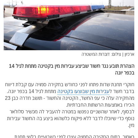
ארכיון | צילום: דוברות המשטרה
הצהרת תובע נגד חשוד שביצע עבירות מין בקטינה מתחת לגיל 14
בכפר יונה
חוקרי תחנת שדות פתחו לפני כחודש בחקירה סמויה עם קבלת דיווח
בדבר חשד ל
עבירות מין שבוצעו בקטינה
מתחת לגיל 14 בכפר יונה.
מהחקירה עלה כי עפ החשד, הקטינה והחשוד - תושב חדרה כבן 23
הכירו באמצעות הרשתות החברתיות.
לבסוף, לאחר שהשניים נפגשו במטרה להעביר לה מכשיר סלולאר
נוסף כדי שיוכלו לדבר ללא פיקוח כלשהוא ביצע בה החשוד עבירות
מין.
כאמור, בתום החקירה הסמויה עצרו לפני כשבועיים בלשי תחנת