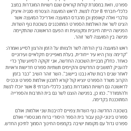
ספורט, וזאת במסגרת קולות קוראים שגם רשויות המוגדרות במצב
כלכלי-חברתי 8 יוכלו לגשת. לראש המועצה הצטרפו סגניה איציק
גולברי ואלה קאופמן וכן מהנדס המועצה ואדריכל המועצה אשר
הציגו לשר את האולמות הספורט המתוכננים בשכונת נוף השדות.
הפגישה הייתה חיובית ומקצועית וזו הפעם הראשונה שהתקיימה
פגישה בין המועצה לשר זוהר.
ראש המועצה גרין הודתה לשר ולצוותו על הזמן והרצון לסייע ואמרה:
"קדימה צורן היא עיר ייחודית, בעלת מאפיינים חקלאיים ועירוניים
כאחד. כחלק מבניית השכונה החדשה, אני זקוקה לסיוע שלך כדי
להעניק לתושבים החדשים והקיימים תשתיות ספורט חדישות וראויות
לאחר שנים רבות שלא נבנו ביישוב". השר זוהר השיב "כבר בזמן
הקרוב משרד הספורט יוציא קול קורא לתכנון אולמות ספורט ונכניס
לראשונה גם רשויות המוגדרות במצב כלכלי-חברתי 8 אשר יוכלו לגשת
ולהתמודד". כמו כן, בפגישה הוצגו לשר גם בית התרבות והספרייה
המתוכננת בקדימה.
בשכונה החדשה נוף השדות צפויים להיבנות שני אולמות: אולם
ספורט בינוני-קטן עבור בית הספר היסודי ברוח מונטסורי ואולם
ספורט גדול עם מקומות ישיבה בקמפוס החינוך הסמוך לתיכון החדש.