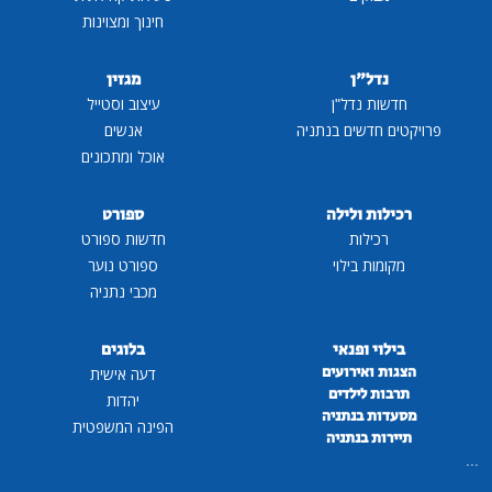
חינוך ומצוינות
נדל"ן
מגזין
חדשות נדל"ן
עיצוב וסטייל
פרויקטים חדשים בנתניה
אנשים
אוכל ומתכונים
רכילות ולילה
ספורט
רכילות
חדשות ספורט
מקומות בילוי
ספורט נוער
מכבי נתניה
בילוי ופנאי
בלוגים
הצגות ואירועים
דעה אישית
תרבות לילדים
יהדות
מסעדות בנתניה
הפינה המשפטית
תיירות בנתניה
...