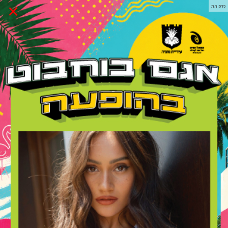
×
פרסומת