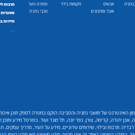
נתניה
אנשים
מקומות בילוי
ספורט נוער
תרבות לי
אוכל ומתכונים
מכבי נתניה
מסעדות ב
תיירות ב
...
ון האינטרנט של תושבי נתניה והסביבה הוקם במטרה לספק תוכן איכותי 
אבן יהודה, קדימה, צורן, כפר יונה, תל מונד ועוד. בפורטל מידע ותוכן
בדיה: תרבות ובילוי, שירותים עירוניים, מידע על העיר, מדריך עסקים, ח
ד. המידע המופיע באתר זה אינו מהווה מידע משפטי ו/או מידע רשמי הנית