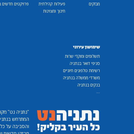
מבזקים
פעילות קהילתית
פרויקטים חדשים ב
חינוך ומצוינות
שימושון עירוני
תשלומים ומוקדי שרות
סניפי דואר בנתניה
רשימת טלפונים חיוניים
משרדי ממשלה בנתניה
בנקים בנתניה
...
"נתניה נט"
מקומ
המתרחש בנתניה, 
והסביבה על כל ר
מבזקי חדשות ועו