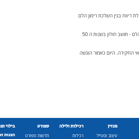
 דיווח בגין השלכת רימון הלם
במעורבות בהשלכת רימון ההלם - תושב חולון בשנות ה 50
י החקירה. היום כאמור הוגשה
מגזין
רכילות ולילה
ספורט
בילוי ופ
הצגות וא
עיצוב וסטייל
רכילות
חדשות ספורט