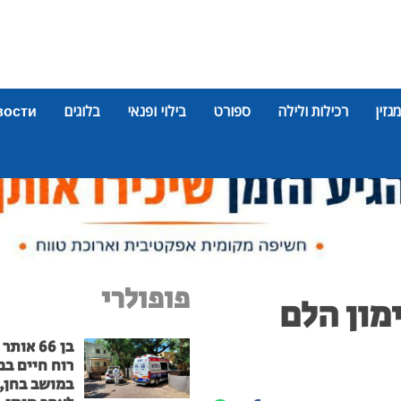
מגזין
רכילות ולילה
ספורט
בילוי ופנאי
בלוגים
вости
פופולרי
מון הלם
בן 66 אות
רוח חיים בב
במושב בחן, 