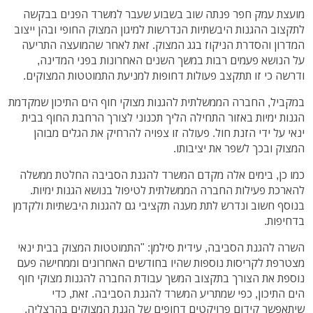
מועצת עמק חפר פנתה שוב בשבוע שעבר למשרד הפנים בבקשה
לתקצוב ההגנות היבשתיות הנדרשות למיגון המצוק החופי ובהן ייצוב
המדרון והסדרת הניקוז בגג המצוק. זאת לאחר שהמועצה התריעה
על הנושא פעמים רבות במשך השנים האחרונות בפני המדינה,
ודרשה כי זו תתקצב פעולות דחופות למניעת התמוטטות המצוקים.
במקביל, החברה הממשלתית להגנות מצוקי חוף הים התיכון שמקדמת
הגנות ימיות באזור התחילה הליך תכנוני לצורך הרחבת החוף בבית
ינאי על ידי הזנת חול. פעולה זו צפויה להרחיק את הגלים מבוהן
המצוק ובכך לשפר את יציבותו.
כמו כן, בימים אלה מקדם המשרד להגנת הסביבה החלטת ממשלה
להארכת פעילות החברה הממשלתית לטיפול בנושא הגנות ימיות.
בנוסף חשוב ונדרש לתת מענה תקציבי גם להגנות היבשתיות ולקדמן
בדחיפות.
השרה להגנת הסביבה, עידית סילמן: "התמוטטות המצוק בבית ינאי
מצטרפת לקריסות נוספות שהיו בחודשים האחרונים וממחישה פעם
נוספת את הצורך בתקצוב המשך עבודת החברה להגנות מצוקי חוף
הים התיכון, כפי שמתריע המשרד להגנת הסביבה. זאת, כדי
שיתאפשר קידום פרויקטים דחופים של הגנת המצוקים בהרצליה,