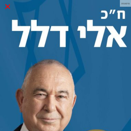
×
פרסומת