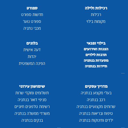
רכילות ולילה
ספורט
רכילות
חדשות ספורט
מקומות בילוי
ספורט נוער
מכבי נתניה
בילוי ופנאי
בלוגים
הצגות ואירועים
דעה אישית
תרבות לילדים
יהדות
מסעדות בנתניה
הפינה המשפטית
תיירות בנתניה
...
מדריך עסקים
שימושון עירוני
בעלי מקצוע בנתניה
תשלומים ומוקדי שרות
רכב בנתניה
סניפי דואר בנתניה
שרותים מקצועיים בנתניה
רשימת טלפונים חיוניים
טיפוח ובריאות בנתניה
משרדי ממשלה בנתניה
ילדים ותינוקות בנתניה
בנקים בנתניה
...
...