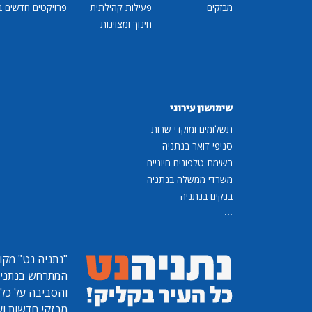
מבזקים
פעילות קהילתית
פרויקטים חדשים ב
חינוך ומצוינות
שימושון עירוני
תשלומים ומוקדי שרות
סניפי דואר בנתניה
רשימת טלפונים חיוניים
משרדי ממשלה בנתניה
בנקים בנתניה
...
"נתניה נט"
מקומ
המתרחש בנתניה, 
והסביבה על כל ר
מבזקי חדשות ועו