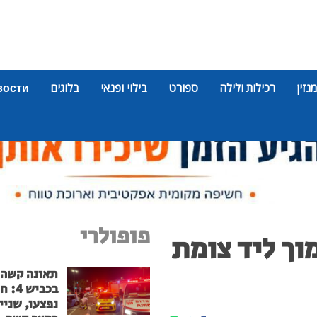
מגזין
רכילות ולילה
ספורט
בילוי ופנאי
בלוגים
вости
פופולרי
וך ליד צומת
תאונה קשה
בכביש
נפצעו, שניי