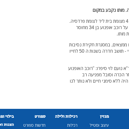
בשעות הבוקר (רביעי) רוכב אופנוע נפגע מרכב בכביש 4 מצומת בית ליד לצומת פרדסיה.
חובשים ופראמדיקים של מד"א שהוזעקו למקום, דיווחו על רוכב אופנוע בן 34 מחוסר
 מותו.
 ממצאים, במסגרת חקירת נסיבות
התאונה, במסגרתה עכבו לחקירה את נהג הרכב הפרטי - תושב חדרה בשנות ה 50 לחייו
 נועם לוי סיפרו: "רוכב האופנוע
 הכרה וסובל מפגיעה רב
יה ללא סימני חיים ולא נותר לנו
מגזין
רכילות ולילה
ספורט
בילוי ופ
הצגות וא
עיצוב וסטייל
רכילות
חדשות ספורט