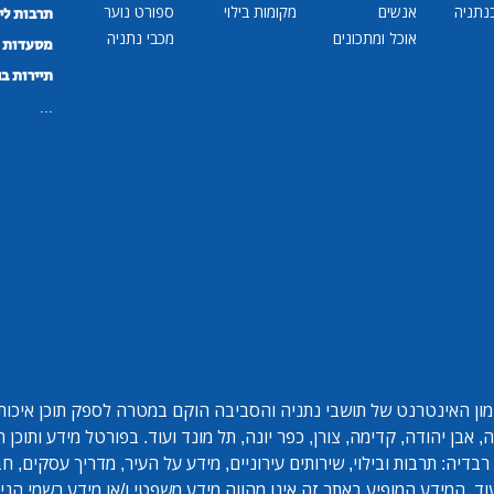
נתניה
אנשים
מקומות בילוי
ספורט נוער
תרבות לי
אוכל ומתכונים
מכבי נתניה
מסעדות ב
תיירות ב
...
ון האינטרנט של תושבי נתניה והסביבה הוקם במטרה לספק תוכן איכותי 
אבן יהודה, קדימה, צורן, כפר יונה, תל מונד ועוד. בפורטל מידע ותוכן
בדיה: תרבות ובילוי, שירותים עירוניים, מידע על העיר, מדריך עסקים, ח
ד. המידע המופיע באתר זה אינו מהווה מידע משפטי ו/או מידע רשמי הנית