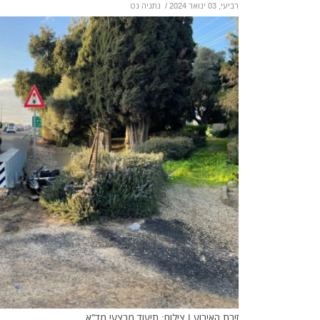
רביעי, 03 ינואר 2024
/
נתניה נט
זירת האירוע | צילום: תיעוד מבצעי מד"א