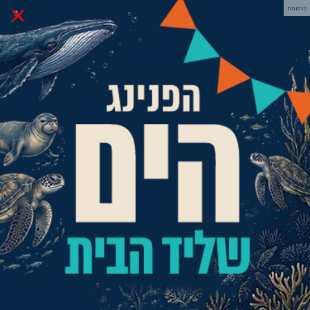
×
פרסומת