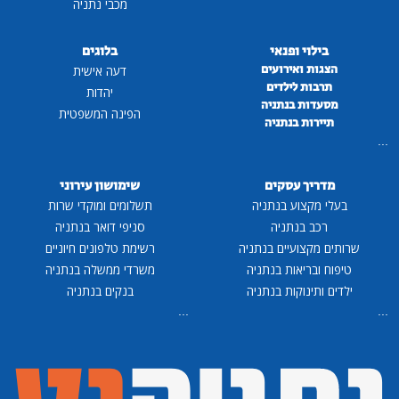
מכבי נתניה
בילוי ופנאי
בלוגים
הצגות ואירועים
דעה אישית
תרבות לילדים
יהדות
מסעדות בנתניה
הפינה המשפטית
תיירות בנתניה
...
מדריך עסקים
שימושון עירוני
בעלי מקצוע בנתניה
תשלומים ומוקדי שרות
רכב בנתניה
סניפי דואר בנתניה
שרותים מקצועיים בנתניה
רשימת טלפונים חיוניים
טיפוח ובריאות בנתניה
משרדי ממשלה בנתניה
ילדים ותינוקות בנתניה
בנקים בנתניה
...
...