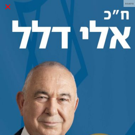
×
פרסומת