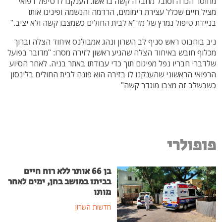
מחוסר הכרה וסובל מחבלה קשה בראשו. הענקנו לו טיפול רפואי
מציל חיים שכלל עצירת דימומים, הרדמה והנשמה ופינינו אותו
בניידת טיפול נמרץ של מד"א לבית החולים כשמצבו קשה ולא יציב."
ניב בוחבוט ראש סניף לב השרון ונהג אמבולנס איחוד הצלה וברוך
מכלוף חובש באיחוד הצלה שהגיע ראשון לזירה מסרו: "מדובר בפועל
שלדברי חבריו נפל מפיגום תוך כדי עבודתו באתר בניה. לאחר הסיוע
הרפואי הראשוני שהענקנו לו בזירה הוא פונה לבית החולים בלינסון
כשבשלב זה מצבו מוגדר קשה"
פופולרי
בן 66 אותר ללא רוח חיים
בביתו במושב בחן, ימים לאחר
מותו
חדשות השרון