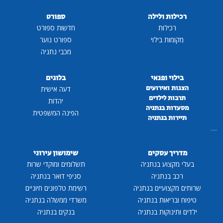
רכילות ולילה
ספורט
רכילות
חדשות ספורט
מקומות בילוי
ספורט נוער
מכבי נתניה
בילוי ופנאי
בלוגים
הצגות ואירועים
דעה אישית
תרבות לילדים
יהדות
מסעדות בנתניה
הפינה המשפטית
תיירות בנתניה
...
מדריך עסקים
שימושון עירוני
בעלי מקצוע בנתניה
תשלומים ומוקדי שרות
רכב בנתניה
סניפי דואר בנתניה
שרותים מקצועיים בנתניה
רשימת טלפונים חיוניים
טיפוח ובריאות בנתניה
משרדי ממשלה בנתניה
ילדים ותינוקות בנתניה
בנקים בנתניה
...
...