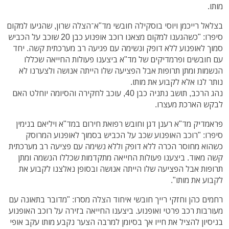
מותו.
בצלאל רייכמן ויוסי בוסקילה חובשי מד"א־הצלה שרון, שהגיעו למקום
סיפרו: "כשהגענו למקום מצאנו רוכב אופנוע כבן 20 שוכב על הכביש
סמוך לאופנוע ללא דופק ונשימה עם פגיעה רב מערכתית קשה. יחד
עם חובשים ופרמדיקים של מד"א ביצענו פעולות החייאה שכללו
הנשמות ומתן תרופות אבל הפציעה שלו הייתה אנושה ולצערנו לא
נותר לנו אלא לקבוע את מותו.
נהג הרכב, תושב נתניה כבן 40, עוכב לחקירה והסיומה יוחלט האם
לבקש הארכת מעצרו.
פראמדיק מד"א רענן דגן וחובש רפואת חירום במד"א ויליאם בנימין
סיפרו: "רוכב האופנוע שכב על הכביש בסמוך לאופנוע המרוסק
כשהוא מחוסר הכרה ללא דופק וללא נשימה עם פציעה רב מערכתית
קשה מאוד. ביצענו פעולות החייאה מתקדמות שכללו הנשמה ומתן
תרופות אבל הפציעה שלו הייתה אנושה ובסופן נאלצנו לקבוע את
לקבוע את מותו".
רחמים כהן וחזקי רייך חובשי איחוד הצלה מסרו: "מדובר בתאונה עם
מעורבות רכב פרטי ואופנוע. ביצענו החייאה בזירה על רוכב האופנוע
בניסיון להציל את חייו אך בסיומן למרבה הצער נקבע מותו עקב אופי