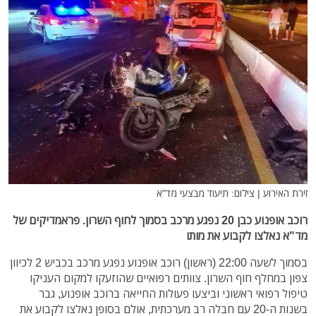
זירת האירוע | צילום: תיעוד מבצעי מד"א
רוכב אופנוע כבן 20 נפגע מרכב בסמוך לחוף השרון. פראמדיקים של
מד"א נאלצו לקבוע את מותו
בסמוך לשעה 22:00 (ראשון) רוכב אופנוע נפגע מרכב בכביש 2 לכיוון
צפון במחלף חוף השרון. צוותים רפואיים שהוזעקו למקום העניקו
טיפול רפואי ראשוני וביצעו פעולות החייאה ברוכב אופנוע, גבר
בשנות ה-20 עם חבלה רב מערכתית, אולם בסופן נאלצו לקבוע את