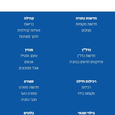
חדשות נתניה
קהילה
חדשות מקומיות
בריאות
מבזקים
פעילות קהילתית
חינוך ומצוינות
נדל"ן
מגזין
חדשות נדל"ן
עיצוב וסטייל
פרויקטים חדשים בנתניה
אנשים
אוכל ומתכונים
רכילות ולילה
ספורט
רכילות
חדשות ספורט
מקומות בילוי
ספורט נוער
מכבי נתניה
בילוי ופנאי
בלוגים