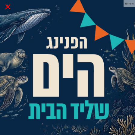
×
פרסומת