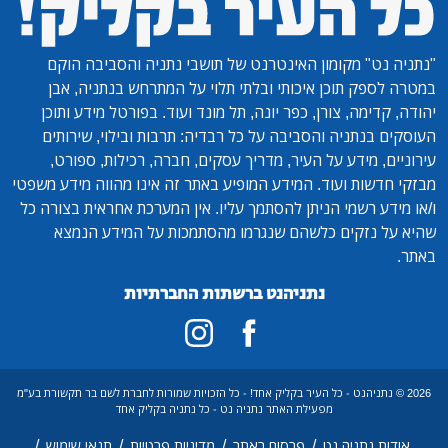
"נתניה נט"
מקומון האינטרנט של תושבי נתניה והסביבה הוקם
במטרה לספק תוכן איכותי ובלתי תלוי על המתרחש בנתניה, אבן
יהודה, קדימה, צורן, כפר יונה, תל מונד ועוד. בפורטל מידע ותוכן
העוסקים בנתניה והסביבה על כל רבדיה: תרבות ובילוי, שירותים
עירוניים, מידע על העיר, מדריך עסקים, חברה, רכילות, ספורט,
מבזקי חדשות ועוד. המידע המופיע באתר זה אינו מהווה מידע משפטי
ו/או מידע רשמי הניתן להסתמך עליו. אין המערכת אחראית בצורה כל
שהיא על נזקים כלשהם שנגרמו מהסתמכות על המידע הנמצא
באתר.
נתניהנט ברשתות החברתיות
2026 © נתניהנט - כל העיר בקליק אחד! - כל הזכויות שמורות לחברת לשם בר תקשורת בע"מ
מפעילת האתר נתניה נט - כל נתניה בקליק אחד
/
/
/
/
אודות נתניה נט
פרסום באתר
מדיניות פרטיות
תנאי שימוש