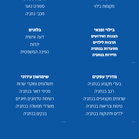
מקומות בילוי
ספורט נוער
מכבי נתניה
בילוי ופנאי
בלוגים
הצגות ואירועים
דעה אישית
תרבות לילדים
יהדות
מסעדות בנתניה
הפינה המשפטית
תיירות בנתניה
...
מדריך עסקים
שימושון עירוני
בעלי מקצוע בנתניה
תשלומים ומוקדי שרות
רכב בנתניה
סניפי דואר בנתניה
שרותים מקצועיים בנתניה
רשימת טלפונים חיוניים
טיפוח ובריאות בנתניה
משרדי ממשלה בנתניה
ילדים ותינוקות בנתניה
בנקים בנתניה
...
...