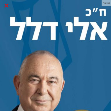
×
פרסומת