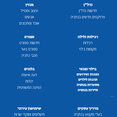
נדל"ן
מגזין
חדשות נדל"ן
עיצוב וסטייל
פרויקטים חדשים בנתניה
אנשים
אוכל ומתכונים
רכילות ולילה
ספורט
רכילות
חדשות ספורט
מקומות בילוי
ספורט נוער
מכבי נתניה
בילוי ופנאי
בלוגים
הצגות ואירועים
דעה אישית
תרבות לילדים
יהדות
מסעדות בנתניה
הפינה המשפטית
תיירות בנתניה
...
מדריך עסקים
שימושון עירוני
בעלי מקצוע בנתניה
תשלומים ומוקדי שרות