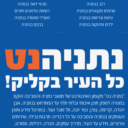
רכב בנתניה
סניפי דואר בנתניה
שרותים מקצועיים בנתניה
רשימת טלפונים חיוניים
טיפוח ובריאות בנתניה
משרדי ממשלה בנתניה
ילדים ותינוקות בנתניה
בנקים בנתניה
...
...
"נתניה נט"
מקומון האינטרנט של תושבי נתניה והסביבה הוקם
במטרה לספק תוכן איכותי ובלתי תלוי על המתרחש בנתניה, אבן
יהודה, קדימה, צורן, כפר יונה, תל מונד ועוד. בפורטל מידע ותוכן
העוסקים בנתניה והסביבה על כל רבדיה: תרבות ובילוי, שירותים
עירוניים, מידע על העיר, מדריך עסקים, חברה, רכילות, ספורט,