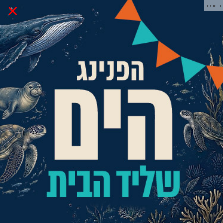
×
פרסומת