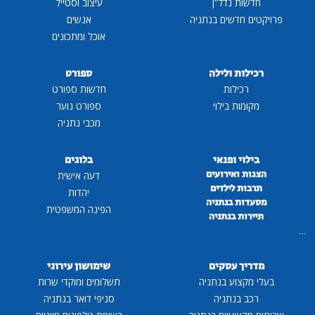
חדשות נדל"ן
עיצוב וסטייל
פרויקטים חדשים בנתניה
אנשים
אוכל ומתכונים
רכילות ולילה
ספורט
רכילות
חדשות ספורט
מקומות בילוי
ספורט נוער
מכבי נתניה
בילוי ופנאי
בלוגים
הצגות ואירועים
דעה אישית
תרבות לילדים
יהדות
מסעדות בנתניה
הפינה המשפטית
תיירות בנתניה
...
מדריך עסקים
שימושון עירוני
בעלי מקצוע בנתניה
תשלומים ומוקדי שרות
רכב בנתניה
סניפי דואר בנתניה