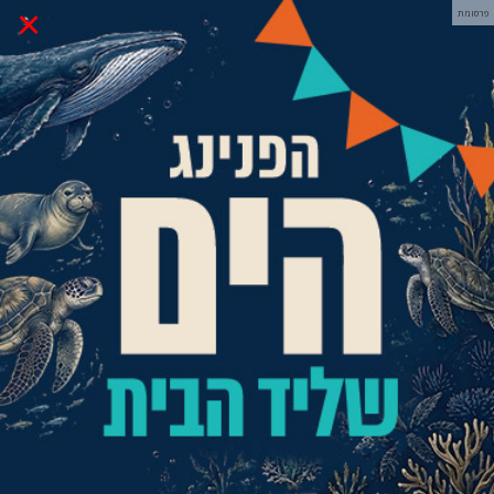
×
פרסומת