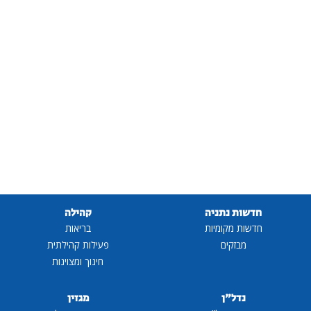
חדשות נתניה
קהילה
חדשות מקומיות
בריאות
מבזקים
פעילות קהילתית
חינוך ומצוינות
נדל"ן
מגזין