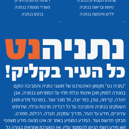
שרותים מקצועיים בנתניה
רשימת טלפונים חיוניים
טיפוח ובריאות בנתניה
משרדי ממשלה בנתניה
ילדים ותינוקות בנתניה
בנקים בנתניה
...
...
"נתניה נט"
מקומון האינטרנט של תושבי נתניה והסביבה הוקם
במטרה לספק תוכן איכותי ובלתי תלוי על המתרחש בנתניה, אבן
יהודה, קדימה, צורן, כפר יונה, תל מונד ועוד. בפורטל מידע ותוכן
העוסקים בנתניה והסביבה על כל רבדיה: תרבות ובילוי, שירותים
עירוניים, מידע על העיר, מדריך עסקים, חברה, רכילות, ספורט,
מבזקי חדשות ועוד. המידע המופיע באתר זה אינו מהווה מידע משפטי
ו/או מידע רשמי הניתן להסתמך עליו. אין המערכת אחראית בצורה כל