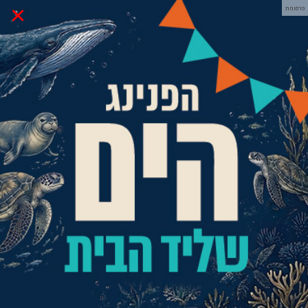
×
פרסומת