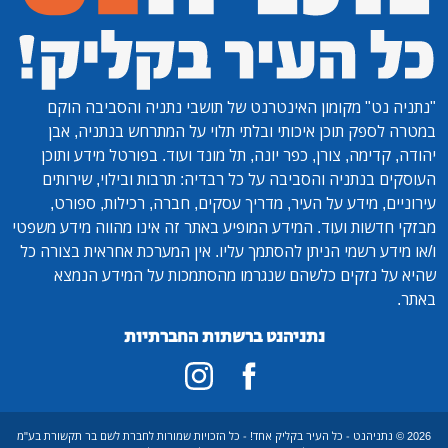
"נתניה נט"
מקומון האינטרנט של תושבי נתניה והסביבה הוקם
במטרה לספק תוכן איכותי ובלתי תלוי על המתרחש בנתניה, אבן
יהודה, קדימה, צורן, כפר יונה, תל מונד ועוד. בפורטל מידע ותוכן
העוסקים בנתניה והסביבה על כל רבדיה: תרבות ובילוי, שירותים
עירוניים, מידע על העיר, מדריך עסקים, חברה, רכילות, ספורט,
מבזקי חדשות ועוד. המידע המופיע באתר זה אינו מהווה מידע משפטי
ו/או מידע רשמי הניתן להסתמך עליו. אין המערכת אחראית בצורה כל
שהיא על נזקים כלשהם שנגרמו מהסתמכות על המידע הנמצא
באתר.
נתניהנט ברשתות החברתיות
2026 © נתניהנט - כל העיר בקליק אחד! - כל הזכויות שמורות לחברת לשם בר תקשורת בע"מ