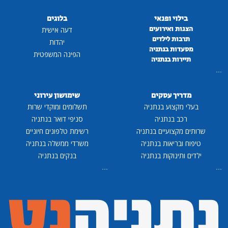
בילוי ופנאי
בלוגים
הצגות ואירועים
דעה אישית
תרבות לילדים
יהדות
מסעדות בנתניה
הפינה המשפטית
תיירות בנתניה
...
מדריך עסקים
שימושון עירוני
בעלי מקצוע בנתניה
תשלומים ומוקדי שרות
רכב בנתניה
סניפי דואר בנתניה
שרותים מקצועיים בנתניה
רשימת טלפונים חיוניים
טיפוח ובריאות בנתניה
משרדי ממשלה בנתניה
ילדים ותינוקות בנתניה
בנקים בנתניה
...
...