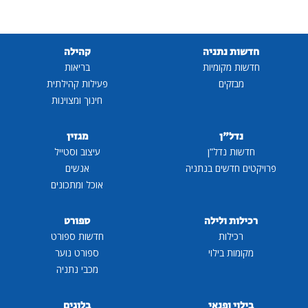
חדשות נתניה
קהילה
חדשות מקומיות
בריאות
מבזקים
פעילות קהילתית
חינוך ומצוינות
נדל"ן
מגזין
חדשות נדל"ן
עיצוב וסטייל
פרויקטים חדשים בנתניה
אנשים
אוכל ומתכונים
רכילות ולילה
ספורט
רכילות
חדשות ספורט
מקומות בילוי
ספורט נוער
מכבי נתניה
בילוי ופנאי
בלוגים