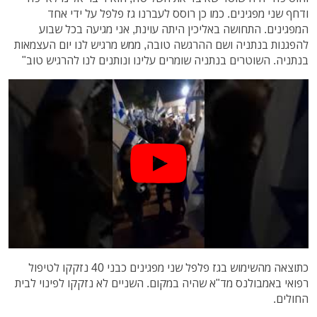
ודחף שני מפגינים. כמו כן רוסס לעברנו גז פלפל על ידי אחד
המפגינים. התחושה באליכין היתה עוינת, אני מגיעה בכל שבוע
להפגנות בנתניה ושם ההרגשה טובה, ממש מרגיש לנו יום העצמאות
בנתניה. השוטרים בנתניה שומרים עלינו ונותנים לנו להרגיש טוב"
כתוצאה מהשימוש בגז פלפל שני מפגינים כבני 40 נזקקו לטיפול
רפואי באמבולנס מד"א שהיה במקום. השניים לא נזקקו לפינוי לבית
החולים.