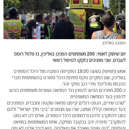
הפגנה באליכין
יום שיתוק לאומי: 200 משתתפים הפגינו באליכין, גז פלפל רוסס
לעברם. שני מפגינים נזקקו לטיפול רפואי
אמש (חמישי) בשעה 18:00 התקיימה הפגנה מול היכל הספורט
באליכין, שם התקיים טקס פתיחת היכל ספורט בהשתתפות חברי
הכנסת מהליכוד מירי רגב ומיקי זהר.
כ-200 מפגינים הגיעו להפגין נגד המחאה ועשרות משתתפים הגיעו
להפגין בעד המחאה המשפטית.
"שרנו שירים, הנפנו דגלים קיימנו מחאה שקטה ומכבדת. המפגינים
בעד המחאה קיללו אותנו, שרו עם מגפונים "ביבי מלך ישראל" ולהם
נתנו להתקרב ולהכנס למתחם היכל הספורט, אולם לנו לא נתנו
להתקרב" סיפרה יהב בנקובר מסיקה, אחת המשתתפות במחאה
והוסיפה "היה שוטר שאיבד את השליטה, הוא דיבר אלינו לא יפה