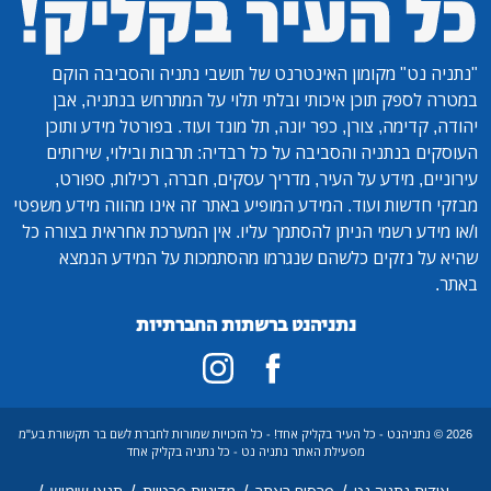
"נתניה נט"
מקומון האינטרנט של תושבי נתניה והסביבה הוקם
במטרה לספק תוכן איכותי ובלתי תלוי על המתרחש בנתניה, אבן
יהודה, קדימה, צורן, כפר יונה, תל מונד ועוד. בפורטל מידע ותוכן
העוסקים בנתניה והסביבה על כל רבדיה: תרבות ובילוי, שירותים
עירוניים, מידע על העיר, מדריך עסקים, חברה, רכילות, ספורט,
מבזקי חדשות ועוד. המידע המופיע באתר זה אינו מהווה מידע משפטי
ו/או מידע רשמי הניתן להסתמך עליו. אין המערכת אחראית בצורה כל
שהיא על נזקים כלשהם שנגרמו מהסתמכות על המידע הנמצא
באתר.
נתניהנט ברשתות החברתיות
2026 © נתניהנט - כל העיר בקליק אחד! - כל הזכויות שמורות לחברת לשם בר תקשורת בע"מ
מפעילת האתר נתניה נט - כל נתניה בקליק אחד