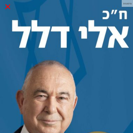
×
פרסומת