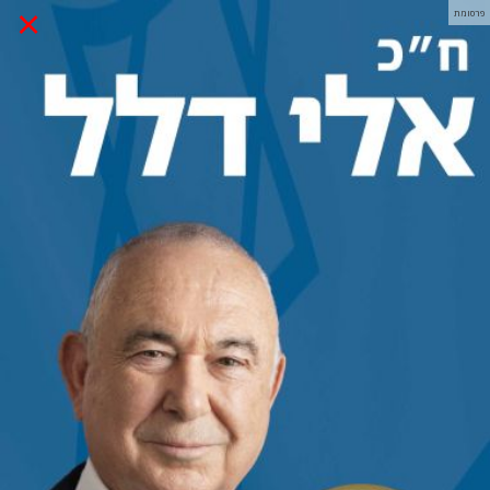
×
פרסומת