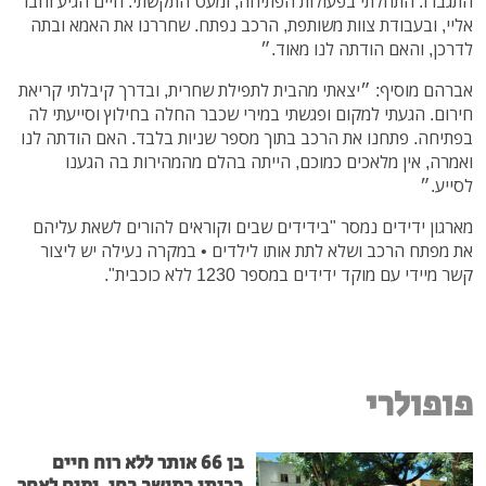
התגברו. התחלתי בפעולות הפתיחה, ומעט התקשתי. חיים הגיע וחבר
אליי, ובעבודת צוות משותפת, הרכב נפתח. שחררנו את האמא ובתה
לדרכן, והאם הודתה לנו מאוד.״
אברהם מוסיף: ״יצאתי מהבית לתפילת שחרית, ובדרך קיבלתי קריאת
חירום. הגעתי למקום ופגשתי במירי שכבר החלה בחילוץ וסייעתי לה
בפתיחה. פתחנו את הרכב בתוך מספר שניות בלבד. האם הודתה לנו
ואמרה, אין מלאכים כמוכם, הייתה בהלם מהמהירות בה הגענו
לסייע.״
מארגון ידידים נמסר "בידידים שבים וקוראים להורים לשאת עליהם
את מפתח הרכב ושלא לתת אותו לילדים • במקרה נעילה יש ליצור
קשר מיידי עם מוקד ידידים במספר 1230 ללא כוכבית".
פופולרי
בן 66 אותר ללא רוח חיים
בביתו במושב בחן, ימים לאחר