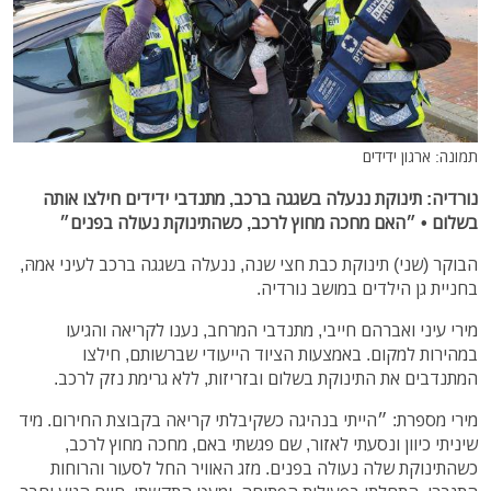
תמונה: ארגון ידידים
נורדיה: תינוקת ננעלה בשגגה ברכב, מתנדבי ידידים חילצו אותה
בשלום • ״האם מחכה מחוץ לרכב, כשהתינוקת נעולה בפנים״
הבוקר (שני) תינוקת כבת חצי שנה, ננעלה בשגגה ברכב לעיני אמהּ,
בחניית גן הילדים במושב נורדיה.
מירי עיני ואברהם חייבי, מתנדבי המרחב, נענו לקריאה והגיעו
במהירות למקום. באמצעות הציוד הייעודי שברשותם, חילצו
המתנדבים את התינוקת בשלום ובזריזות, ללא גרימת נזק לרכב.
מירי מספרת: ״הייתי בנהיגה כשקיבלתי קריאה בקבוצת החירום. מיד
שיניתי כיוון ונסעתי לאזור, שם פגשתי באם, מחכה מחוץ לרכב,
כשהתינוקת שלה נעולה בפנים. מזג האוויר החל לסעור והרוחות