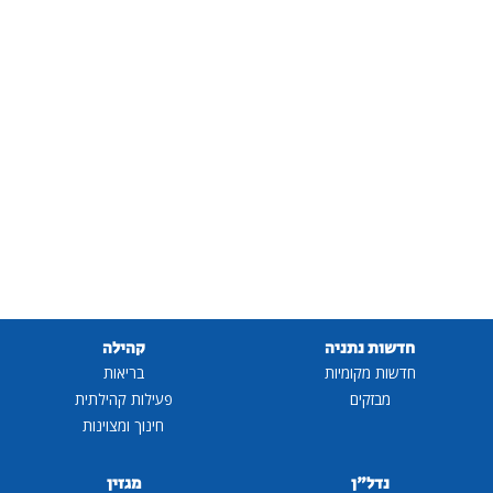
חדשות נתניה
קהילה
חדשות מקומיות
בריאות
מבזקים
פעילות קהילתית
חינוך ומצוינות
נדל"ן
מגזין