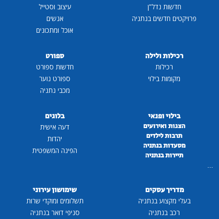
חדשות נדל"ן
עיצוב וסטייל
פרויקטים חדשים בנתניה
אנשים
אוכל ומתכונים
רכילות ולילה
ספורט
רכילות
חדשות ספורט
מקומות בילוי
ספורט נוער
מכבי נתניה
בילוי ופנאי
בלוגים
הצגות ואירועים
דעה אישית
תרבות לילדים
יהדות
מסעדות בנתניה
הפינה המשפטית
תיירות בנתניה
...
מדריך עסקים
שימושון עירוני
בעלי מקצוע בנתניה
תשלומים ומוקדי שרות
רכב בנתניה
סניפי דואר בנתניה