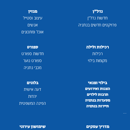
נדל"ן
מגזין
חדשות נדל"ן
עיצוב וסטייל
פרויקטים חדשים בנתניה
אנשים
אוכל ומתכונים
רכילות ולילה
ספורט
רכילות
חדשות ספורט
מקומות בילוי
ספורט נוער
מכבי נתניה
בילוי ופנאי
בלוגים
הצגות ואירועים
דעה אישית
תרבות לילדים
יהדות
מסעדות בנתניה
הפינה המשפטית
תיירות בנתניה
...
מדריך עסקים
שימושון עירוני