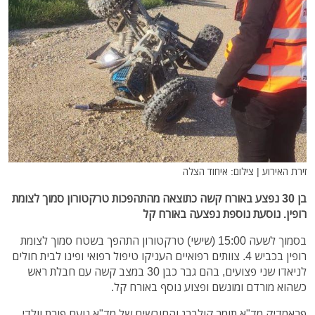
זירת האירוע | צילום: איחוד הצלה
בן 30 נפצע באורח קשה כתוצאה מהתהפכות טרקטורון סמוך לצומת
רופין. נוסעת נוספת נפצעה באורח קל
בסמוך לשעה 15:00 (שישי) טרקטורון התהפך בשטח סמוך לצומת
רופין בכביש 4. צוותים רפואיים העניקו טיפול רפואי ופינו לבית חולים
לניאדו שני פצועים, בהם גבר כבן 30 במצב קשה עם חבלת ראש
כשהוא מורדם ומונשם ופצוע נוסף באורח קל.
פראמדיק מד"א תומר קולברג והחובשים של מד"א נועם פורת וולדי