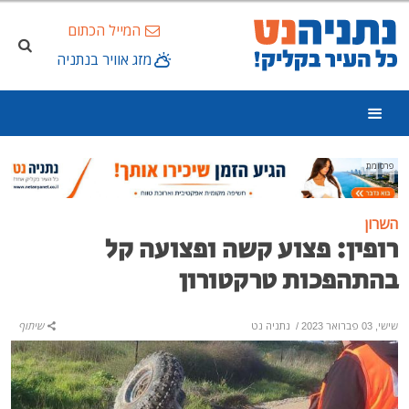
המייל הכתום
מזג אוויר בנתניה
פרסומת
השרון
רופין: פצוע קשה ופצועה קל
בהתהפכות טרקטורון
שישי, 03 פברואר 2023
/
נתניה נט
שיתוף