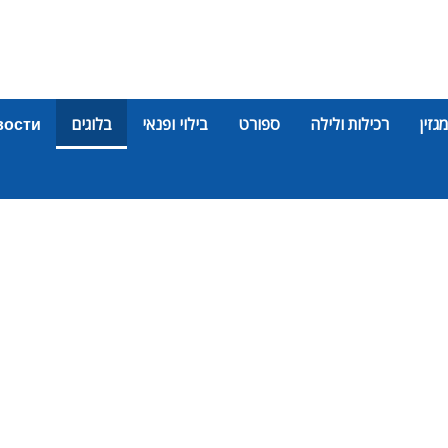
מגזין
רכילות ולילה
ספורט
בילוי ופנאי
בלוגים
вости