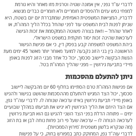
לדברי עו"ד גפני, אין אמונה שגויה וטרגית מזו מאחר והיא גורמת
למפחי נפש עזים ולהפסדים חומריים ולא חומריים כבדים מנשוא.
לדבריו, המציאות המשפטית האמיתית, שמתבררת יום יום בשטח, היא
שניתן לפנות לבית המשפט עוד לפני שהחל בכלל הליך המהו"ת, או
לאחר שהחל – וזאת בצורה פשוטה הממקסמת את זכות הגישה
לערכאות שהינה זכות יסוד חוקתית במשפט הישראלי.
ביהת המשפט למשפחה קבע בפסק דין, כי אם פגישת הגישור
הראשונה בין בני הזוג נקבעה למועד מאוחר יותר מאשר 45 ימים מעת
הגשת הבקשה ליישוב סכסוך, יכול כל אחד מבני הזוג לפנות באופן
מיידי בתביעת גירושין – מפני שהליך המהו"ת בטל.
ניתן להתעלם מהסכמות
אם פגישות המהו"ת טרם הסתיימו בחלוף 60 יום מהבקשה ליישוב
סכסוך, יכול הצד המגיש להתעלם מההסכמות שהושגו בגישור ולהגיש
באופן מיידי תביעת גירושין באיזו ערכאה שנוחה לו. לדברי עוה"ד גפן,
אם הצד היוזם את הליך הגירושין לא יגיש את תביעתו במהלך שבועיים
ימים – פתוחה הדלת בפני הצד השני להגיש גם הוא תביעת גירושין
לערכאה הנוחה לו – ערכאה שעל פי רוב פחות נוחה לבן או בת הזוג
(מה שנקרא בלשון משפטית 'מירוץ הסמכויות').
לדברי עוה"ד גפן, המחוקק כתב במפורש בחוק, כי על פגישות