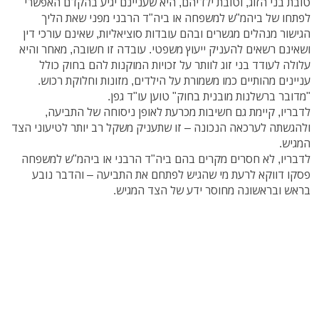
טובת בני הזוג, וטובת ילדיהם, היא שעניינם יגיע בהקדם האפשרי
לפתחו של ביהמ"ש למשפחה או ביה"ד הרבני מפני שאת הליך
הגישור מנהלים מגשרים ובהם עובדות סוציאליות, שאינם עורכי דין
ושאינם רשאים להעניק ייעוץ משפטי. עובדה זו חשובה, מאחר והיא
עלולה לעודד בני זוג לוותר על זכויות המוקנות להם בחוק כולל
עניינים מהותיים כמו משמורת על הילדים, מזונות וחלוקת רכוש.
"מדובר ברשלנות מובנית בחוק" טוען עו"ד גפן.
לדבריו, קיימת גם חשיבות מכרעת לאופן ניסוחה של התביעה,
ולהגשתה לערכאה הנכונה – זו שתעניק משקל רב יותר לטיעוני הצד
המגיש.
לדבריו, לא חסרים מקרים בהם ביה"ד הרבני או ביהמ"ש למשפחה
פסקו דווקא לרעת מי שהגיש לפתחם את התביעה – והדבר נובע
בראש ובראשונה מחוסר ידע של הצד המגיש.