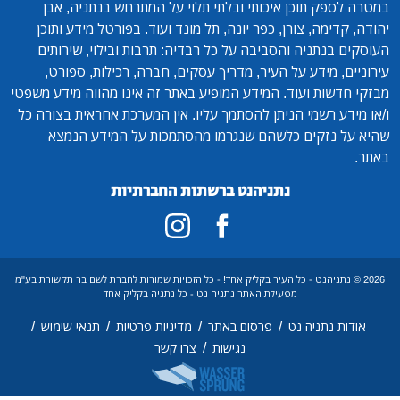
במטרה לספק תוכן איכותי ובלתי תלוי על המתרחש בנתניה, אבן
יהודה, קדימה, צורן, כפר יונה, תל מונד ועוד. בפורטל מידע ותוכן
העוסקים בנתניה והסביבה על כל רבדיה: תרבות ובילוי, שירותים
עירוניים, מידע על העיר, מדריך עסקים, חברה, רכילות, ספורט,
מבזקי חדשות ועוד. המידע המופיע באתר זה אינו מהווה מידע משפטי
ו/או מידע רשמי הניתן להסתמך עליו. אין המערכת אחראית בצורה כל
שהיא על נזקים כלשהם שנגרמו מהסתמכות על המידע הנמצא
באתר.
נתניהנט ברשתות החברתיות
2026 © נתניהנט - כל העיר בקליק אחד! - כל הזכויות שמורות לחברת לשם בר תקשורת בע"מ
מפעילת האתר נתניה נט - כל נתניה בקליק אחד
/
/
/
/
אודות נתניה נט
פרסום באתר
מדיניות פרטיות
תנאי שימוש
/
נגישות
צרו קשר