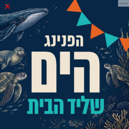
×
פרסומת