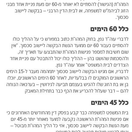
המהו"ת (הגישור) להסתיים לא יאוחר מ-60 יום מעת פניית אחד מבני
הזוג לביהמ"ש למשפחה, או לבית הדין הרבני – בבקשה ליישוב
סכסוך.
כלל 60 הימים
לדברי עוה"ד גפן, בחוק המהו"ת כתוב במפורש כי על ההליך כולו
להסתיים כעבור 60 יום ממועד הגשת הבקשה ליישוב סכסוך. "אין
שום חשיבות למספר פגישות המהו"ת שהתבצעו עד תאריך זה,
ולהסכמות שהושגו בהן – ההליך כולו יכול להתבטל עם פניית אחד
הצדדים לבית המשפט" אומר עוה"ד גפן.
לדבריו, אם מגיש הבקשה ליישוב סכסוך יתמהמה מעבר ל-15 הימים
הראשונים המוקנים לו בבלעדיות, לאחר 60 הימים הראשונים, יוכלו
בן או בת הזוג שלו להגיש בעצמם תביעה לגירושין – בערכאה הנוחה
להם – דבר שעלול להכריע את הכף כבר בתחילת המאבק
כלל 45 הימים
בית המשפט למשפחה כבר קבע בפסק דין מהחודשים האחרונים כי
אם פגישת המהו"ת הראשונה נקבעה למועד מאוחר יותר מ-45 יום
מעת הגשת הבקשה ליישוב סכסוך, אזי כל הליך המהו"ת מבוטל –
וניתן להגיש מיידית תביעה לבית המשפט.