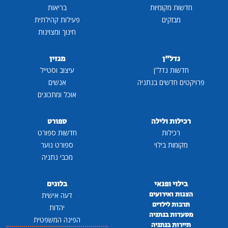
חדשות מקומיות
בריאות
מבזקים
פעילות קהילתית
חינוך ומצוינות
נדל"ן
מגזין
חדשות נדל"ן
עיצוב וסטייל
פרויקטים חדשים בנתניה
אנשים
אוכל ומתכונים
רכילות ולילה
ספורט
רכילות
חדשות ספורט
מקומות בילוי
ספורט נוער
מכבי נתניה
בילוי ופנאי
בלוגים
הצגות ואירועים
דעה אישית
תרבות לילדים
יהדות
מסעדות בנתניה
הפינה המשפטית
תיירות בנתניה