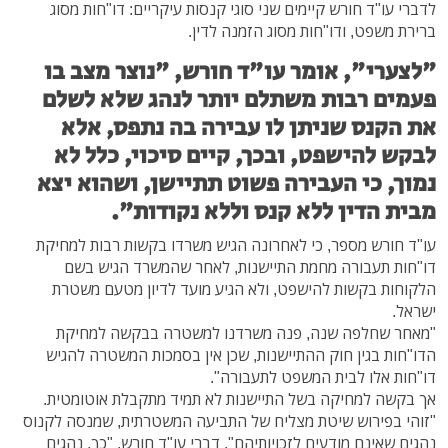
לדברי עו"ד חורש קיימים שני סוגי קנסות עיקריים: דו"חות מסוג
ברירת משפט, ודו"חות מסוג הזמנה לדין.
"לצערי", אומר עו"ד חורש, "נוצר מצב בו
פעמים רבות משתלם יותר לנהג שלא לשלם
את הקנס שניתן לו עבירה בה נתפס, אלא
לבקש להישפט, ובכך, קיים סיכוי, כלל לא
נמוך, כי העבירה פשוט תתיישן, ושהוא יצא
מבית הדין ללא קנס וללא נקודות".
עו"ד חורש מספר, כי לאחרונה הגיש משרדו בקשות רבות למחיקת
דו"חות תעבורה מחמת התיישנות, לאחר שהמשרד הגיש בשם
הלקוחות בקשות להישפט, ולא הגיע מועד לדיון מטעם משטרת
ישראל.
"מאחר שחלפה שנה, פנה משרדנו למשטרה בבקשה למחיקת
הדו"חות בגין חוק ההתיישנות, שכן אין בסמכות המשטרה להגיש
דו"חות אלו לבית המשפט לתעבורה".
אך בקשה למחיקה בשל התיישנות לא תמיד מתקבלת אוטומטית.
"זוהי בפירוש שיטת מצליח של התביעה המשטרתית, שמנסה לקנוס
נהגים שאינם מודעים לזכויותיהם", דברי עו"ד חורש. "כך, נהגים