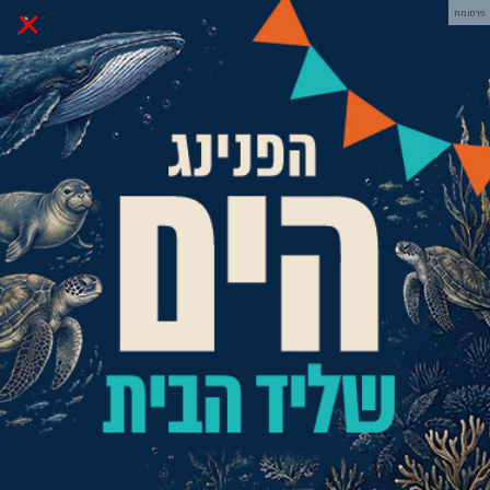
×
פרסומת