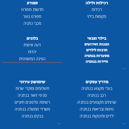
רכילות ולילה
ספורט
רכילות
חדשות ספורט
מקומות בילוי
ספורט נוער
מכבי נתניה
בילוי ופנאי
בלוגים
הצגות ואירועים
דעה אישית
תרבות לילדים
יהדות
מסעדות בנתניה
הפינה המשפטית
תיירות בנתניה
...
מדריך עסקים
שימושון עירוני
בעלי מקצוע בנתניה
תשלומים ומוקדי שרות
רכב בנתניה
סניפי דואר בנתניה
שרותים מקצועיים בנתניה
רשימת טלפונים חיוניים
טיפוח ובריאות בנתניה
משרדי ממשלה בנתניה
ילדים ותינוקות בנתניה
בנקים בנתניה
...
...