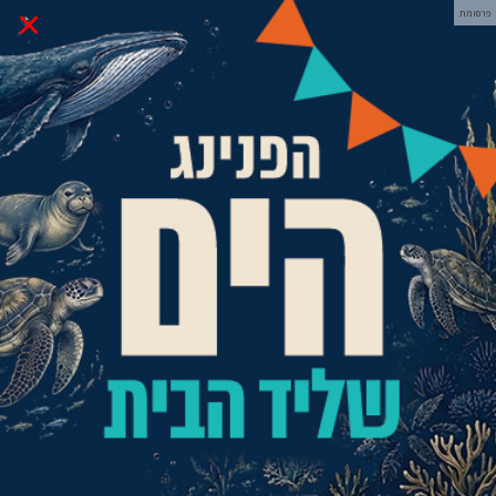
×
פרסומת