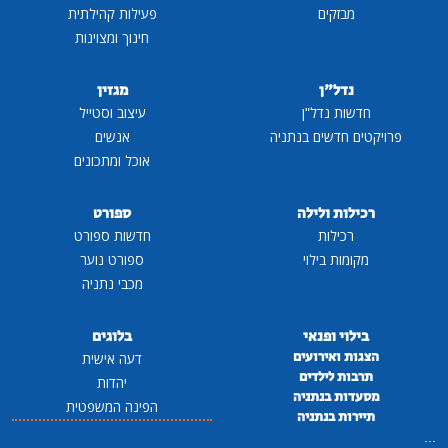
מבזקים
פעילות קהילתית
חינוך ומצוינות
נדל"ן
מגזין
חדשות נדל"ן
עיצוב וסטייל
פרויקטים חדשים בנתניה
אנשים
אוכל ומתכונים
רכילות ולילה
ספורט
רכילות
חדשות ספורט
מקומות בילוי
ספורט נוער
מכבי נתניה
בילוי ופנאי
בלוגים
הצגות ואירועים
דעה אישית
תרבות לילדים
יהדות
מסעדות בנתניה
הפינה המשפטית
תיירות בנתניה
...