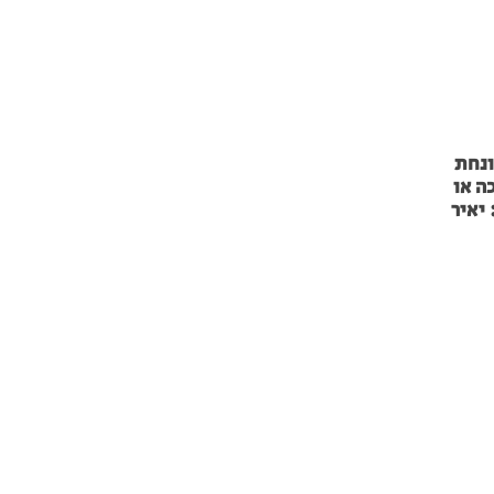
ונחת
כה או
יאיר