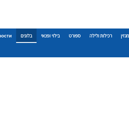
מגזין
רכילות ולילה
ספורט
בילוי ופנאי
בלוגים
вости