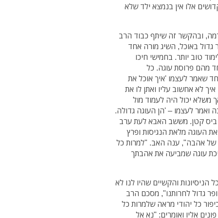
דושים אלו אין בנמצא ילד שלא
רמה, ובהקשר זה שיתף כבוד הרב
 גדול באוכל, השיג מורה אחד
וד טוב יותר. בחמישי חיכו
ד מהם פרוסת עוגה. כל
חד שאמר לעצמו 'איך אוכל את
יך לא אחשוב עליו ואתן לו את
 משלא יכול היה לעמוד מול
ואמר לעצמו – 'הן העוגה גדולה.
ר ביס קטן. מששב האבא לעת ערב
את העוגה מלאת הנגיסות ופרץ
י של אהבה", ענה האב. "למרות כל
תיכת עוגה שמביעה את אהבתך
 הניסיונות והקשיים שהיו לנו לא
ופר גדול לחרותנו", מסכם הרב
כיפור כל יהודי מראה שלמרות כל
ונים אליו ואומרים: "נא אל