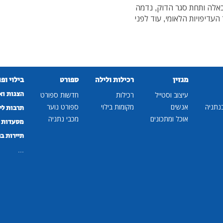
כאלה ותחת סגר הדוק, נדמה
דיפויות הלאומי, עוד לפני
מגזין
רכילות ולילה
ספורט
בילוי ופ
הצגות וא
עיצוב וסטייל
רכילות
חדשות ספורט
נתניה
אנשים
מקומות בילוי
ספורט נוער
תרבות לי
אוכל ומתכונים
מכבי נתניה
מסעדות ב
תיירות ב
...