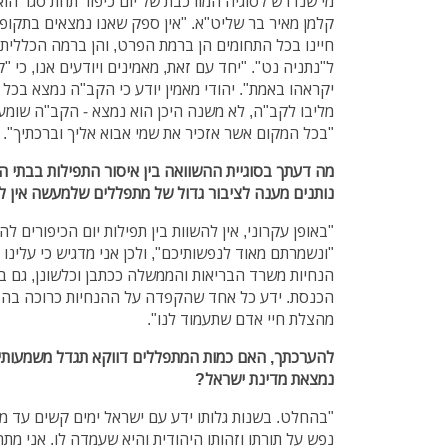
מי שנדרש לסוגיה המורכבת של יום כיפור תחת סגר הו
קלמן מאיר בר שליט"א. "אין ספק שאנו נמצאים בתקו
חיינו בכל התחומים הן ברמת הפרט, והן ברמה הכללית כ
ל"נתניה נט". "יחד עם זאת, מאמינים ויודעים אנו, כי "
יקראהו באמת". יהודי מאמין יודע כי הקב"ה נמצא בכל 
מליבו לקב"ה, לא משנה היכן הוא נמצא - הקב"ה שומע
"בכל המקום אשר אזכיר את שמי אבוא אליך וברכתיך".
מה דעתך בסוגיית ההשוואה בין איסור התפילות בבתי ה
נותנים מענה לציבור גדול של מתפללים שלמעשה אין ל
"באופן עקרוני, אין להשוות בין תפילות יום הכיפורים לה
"ונשמרתם מאוד לנפשותיכם", ולכן אני מדגיש כי עלינו
הנחיות משרד הבריאות והממשלה ככתבן וכלשונן, גם ב
הכנסת. ידע כל אחד שהקפדה על ההנחיות כרוכה בהצלת
מהצלת חיי אדם שתעמוד לנו".
להערכתך, האם כמות המתפללים דווקא תגדל משמעותי
נמצאת מדינת ישראל?
"בהחלט. בשנות גלותו ידע עם ישראל ימים קשים עד מא
נפש על תורתו וזהותו היהודית והיא שעמדה לו. אני מתה