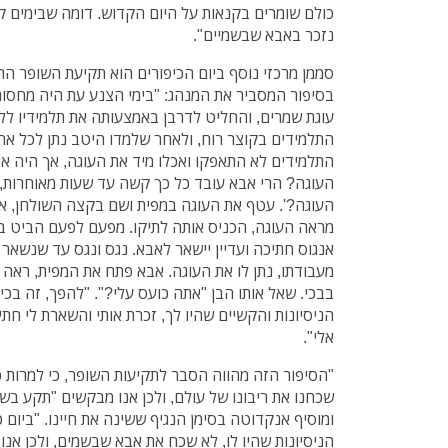
כולם שומרים בקנאות על היום הקדוש. דומה שבימים ק
נזכר באבא שבשמיים".
סממן מרכזי נוסף ביום הכיפורים הוא תקיעת השופר ה
בסיפור המסביר את המנהג: "בימי הצנע עת היה מחסור
עוגת שמרים, והחליט לדרבן באמצעותה את תלמידיו ללימ
התלמידים בקוצר רוח, ולאחר שלמדו היטב נתן לכל אח
התלמידים לא התאפקו ואכלו מיד את העוגה, אך היה א
העוגה? הרי אבא עובד כל כך קשה עד שעות מאוחרות, א
העוגה?'. עטף את העוגה במפית ושם בקצה השולחן, אך
מראה העוגה, הכניס אותה לתיקו. מפעם לפעם הביט בה 
אנגוס חתיכה ועדיין יישאר לאבא. נגס ונגס עד שנשא
מעבודתו, נתן לו את העוגה. אבא פתח את המפית, ראה 
בבכי. שאל אותו הבן "אתה כועס עלי?". "להפך, זה בכ
הניסיונות והקשיים שהיו לך, זכרת אותי והשארת לי ח
אלי".
"הסיפור הזה מהווה הסבר לתקיעות השופר, כי למרות כל
שכחנו את ריבונו של עולם, ולכן אנו מבקשים "תקע בש
ומוסיף אנקדוטה בסימן הנגיף ששינה את חיינו. "ביום 
הניסיונות שהיו לו, לא שכח את אבא שבשמים, ולכן אנו פ