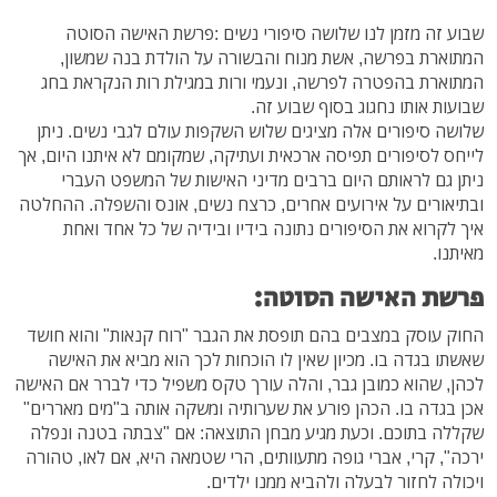
שבוע זה מזמן לנו שלושה סיפורי נשים :פרשת האישה הסוטה
המתוארת בפרשה, אשת מנוח והבשורה על הולדת בנה שמשון,
המתוארת בהפטרה לפרשה, ונעמי ורות במגילת רות הנקראת בחג
שבועות אותו נחגוג בסוף שבוע זה.
שלושה סיפורים אלה מציגים שלוש השקפות עולם לגבי נשים. ניתן
לייחס לסיפורים תפיסה ארכאית ועתיקה, שמקומם לא איתנו היום, אך
ניתן גם לראותם היום ברבים מדיני האישות של המשפט העברי
ובתיאורים על אירועים אחרים, כרצח נשים, אונס והשפלה. ההחלטה
איך לקרוא את הסיפורים נתונה בידיו ובידיה של כל אחד ואחת
מאיתנו.
פרשת האישה הסוטה:
החוק עוסק במצבים בהם תופסת את הגבר "רוח קנאות" והוא חושד
שאשתו בגדה בו. מכיון שאין לו הוכחות לכך הוא מביא את האישה
לכהן, שהוא כמובן גבר, והלה עורך טקס משפיל כדי לברר אם האישה
אכן בגדה בו. הכהן פורע את שערותיה ומשקה אותה ב"מים מאררים"
שקללה בתוכם. וכעת מגיע מבחן התוצאה: אם "צבתה בטנה ונפלה
ירכה", קרי, אברי גופה מתעוותים, הרי שטמאה היא, אם לאו, טהורה
ויכולה לחזור לבעלה ולהביא ממנו ילדים.