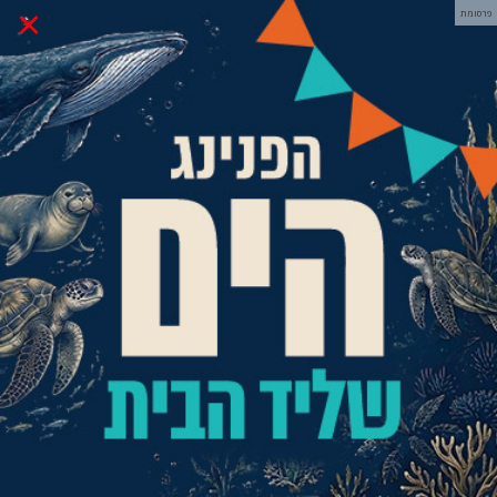
×
פרסומת