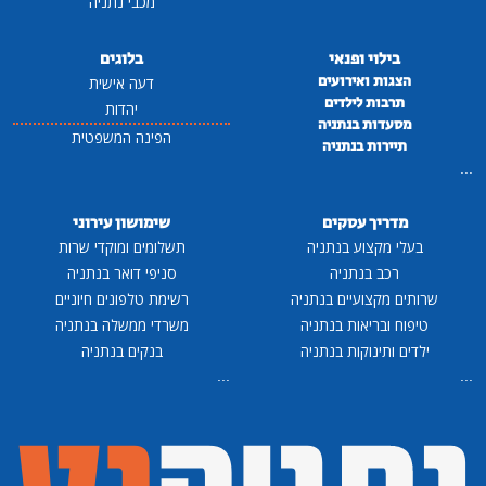
מכבי נתניה
בילוי ופנאי
בלוגים
הצגות ואירועים
דעה אישית
תרבות לילדים
יהדות
מסעדות בנתניה
הפינה המשפטית
תיירות בנתניה
...
מדריך עסקים
שימושון עירוני
בעלי מקצוע בנתניה
תשלומים ומוקדי שרות
רכב בנתניה
סניפי דואר בנתניה
שרותים מקצועיים בנתניה
רשימת טלפונים חיוניים
טיפוח ובריאות בנתניה
משרדי ממשלה בנתניה
ילדים ותינוקות בנתניה
בנקים בנתניה
...
...