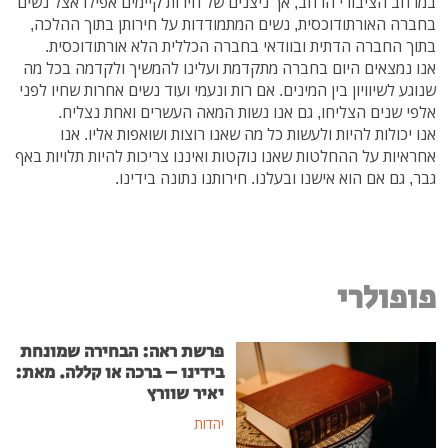
במרחב הציבורי הרחב, אך ניצנים של חירות קיימים אפילו אצל נשים
בחברה האורתודוכסית, נשים המתמודדות על חירותן בתוך ההלכה,
בתוך החברה הדתית ובוודאי בחברה הכללית הלא אורתודוכסית.
אנו נמצאים היום בחברה מתקדמת ועלינו להמשיך ולקדמה בכל מה
שנוגע לשיוויון בין המינים. אם רות ונעמי ועוד נשים אחרות שחיו לפני
אלפי שנים הצליחו, גם אנו נשות המאה העשרים ואחת נצליח.
אנו יכולות להיות ולעשות כל מה שאנו רוצות ושואפות אליו. אנו
אחראיות על ההחלטות שאנו נוקטות ואיננו צריכות להיות תלויות באף
גבר, גם אם הוא אישנו ובעלנו. חירותנו נתונה בידינו.
פופולרי
פרשת ראה: הבחירה שמונחת
בידינו – ברכה או קללה. מאת:
יאיר שוורץ
יהדות