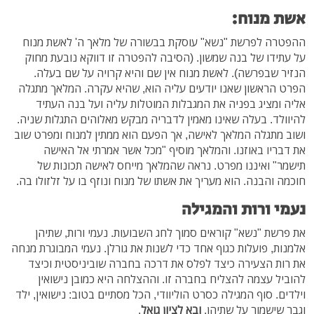
אשת מנוח:
ההפטרה לפרשת "נשא" עוסקת בבשורה של מלאך ה' לאשת מנוח
על עתידו של בנה שמשון. (הסיבה להפטרה זו דווקא נובעת מחוק
הנזיר שבפרשה). לאשת מנוח אין שם והיא קרויה על שם בעלה.
הפרט הראשון שאנו יודעים עליה הוא, שהיא עקרה. המלאך מתגלה
אליה ומציג בפניה את המגבלות המוטלות עליה ועל בנה העתיד
להיוולד. בעלה שאינו מאמין לדבריה מבקש מאלוהים התגלות שניה.
ושוב מתגלה המלאך לאישה, אך הפעם הוא ממתין למנוח ומפרט שוב
את דבריו באוזנו. והמלאך מוסיף "מכל אשר אמרתי אל האישה
תישמר" ואיננו מפרט. נראה שהמלאך מייחס לאישה תכונות של
חוכמה והבנה. הוא מעריך את אשתו של מנוח ונוזף בו על זלזולו בה.
נעמי ורות והמגילה
את פרשת "נשא" קוראים סמוך לחג השבועות. נעמי ורות, שתיהן
אלמנות, פועלות כגוף אחד כדי לשנות את גורלן. נעמי המבוגרת מנחה
את רות הצעירה כיצד לפלס את דרכה בחברה שוביניסטית וכיצד
להוביל עצמה להצליח בחברה זו. וההצלחה היא כמובן נישואין
וילדים. סוף המגילה כסרט הוליוודי, הכל מסתיים בטוב: נישואין, ילד
וגבר שישמור על שתיהן.
ובא לציון גואל
.