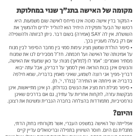
מקומה של האישה בתנ"ך שנוי במחלוקת
• המקור בדין אישה סוטה אינו מייחס לאישה שום משמעות. היא
רכושו של הבעל ותפקידה היחיד הוא להוליד ילדים ולהמשיך את
השושלת. אין לה SAY (אמירה) בשום דבר. ניתן לבזותה ולהשפילה
אם רק בעלה מעוניין בכך.
• סיפור הולדת שמשון מציג עימות סמוי בין מחבר הסיפור לבין מנוח
על אמינותה של האישה ועל חכמתה. חז"ל מסבירים לנו את שמנוח
מסתיר ואומרים: "אמר לו (למלאך) מנוח: עד כאן שמעתי את האישה,
והנשים אינן בנות הוראה ואין לסמוך על דבריהן, אבל עתה יבוא
דבריך-מפיך אני רוצה לשמוע, שאיני מאמין בדבריה, שמא חילפה
בדבריה או פיחתה או הותירה" (במ"ר, י', ח).
• סיפור מגילת רות מציג את הנשים בגדולתן. הן אינן מתייאשות, אינן
מבקשות עזרה, לוקחות אחריות על עתידן, גם אם בדרכים שאינן
נורמטיביות, מתמודדות בהצלחה בחברה הגברית ומשיגות את רצונן.
והיום?
אפלייתה של האישה במשפט העברי, אשר מקורותיו בחוק הדתי,
מתגלית גם היום. חוסר השיוויון בתפילה ובריטואלים עדיין קיים