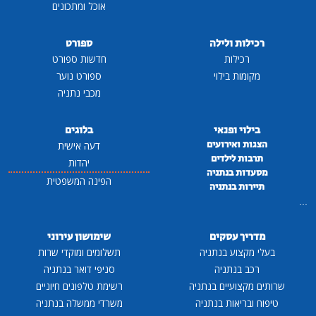
אוכל ומתכונים
רכילות ולילה
ספורט
רכילות
חדשות ספורט
מקומות בילוי
ספורט נוער
מכבי נתניה
בילוי ופנאי
בלוגים
הצגות ואירועים
דעה אישית
תרבות לילדים
יהדות
מסעדות בנתניה
הפינה המשפטית
תיירות בנתניה
...
מדריך עסקים
שימושון עירוני
בעלי מקצוע בנתניה
תשלומים ומוקדי שרות
רכב בנתניה
סניפי דואר בנתניה
שרותים מקצועיים בנתניה
רשימת טלפונים חיוניים
טיפוח ובריאות בנתניה
משרדי ממשלה בנתניה