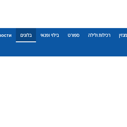
מגזין
רכילות ולילה
ספורט
בילוי ופנאי
בלוגים
вости