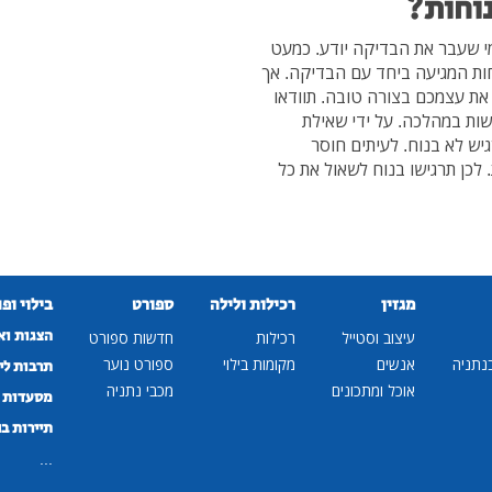
וחות?
ת זה כל מי שעבר את הבדיקה יודע. כמעט
חות המגיעה ביחד עם הבדיקה. אך
 את עצמכם בצורה טובה. תוודאו
ות במהלכה. על ידי שאילת
יש לא בנוח. לעיתים חוסר
 לכן תרגישו בנוח לשאול את כל
מגזין
רכילות ולילה
ספורט
בילוי ופ
הצגות וא
עיצוב וסטייל
רכילות
חדשות ספורט
נתניה
אנשים
מקומות בילוי
ספורט נוער
תרבות לי
אוכל ומתכונים
מכבי נתניה
מסעדות ב
תיירות ב
...