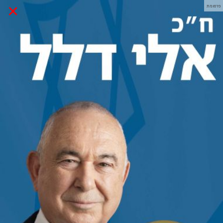
×
פרסומת