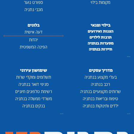
מקומות בילוי
ספורט נוער
מכבי נתניה
בילוי ופנאי
בלוגים
הצגות ואירועים
דעה אישית
תרבות לילדים
יהדות
מסעדות בנתניה
הפינה המשפטית
תיירות בנתניה
...
מדריך עסקים
שימושון עירוני
בעלי מקצוע בנתניה
תשלומים ומוקדי שרות
רכב בנתניה
סניפי דואר בנתניה
שרותים מקצועיים בנתניה
רשימת טלפונים חיוניים
טיפוח ובריאות בנתניה
משרדי ממשלה בנתניה
ילדים ותינוקות בנתניה
בנקים בנתניה
...
...