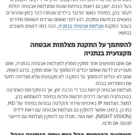
בעל הנכס. ישנן גם דאגות בטיחות שונות שמצלמות אבטחה יכולות
לעזור בהן, במיוחד כאשר מדובר בילדים שנותרו לבד בזמן שההורים
נמצאים בנסיעות עסקים. רגע לפני שאתם עורכים השוואת מחירים
בעבור התקנת
מצלמות אבטחה בנתניה
, הנה כמה דגשים חשובים
בנושא:
להסתמך על התקנת מצלמות אבטחה
מקצועית בנתניה
אם אתם מחפשים אחר מתקין מומלץ למצלמות אבטחה בנתניה, אתם
מעוניינים לדעת שאתם יכולים להסתמך על אותו מתקין. ברגע האמת,
אתם לא יכולים להסתמך על התקנה לא מקצועית שלא מצליחה לתעד
את המתרחש בנכס.
מצלמות אבטחה קיימות כבר די הרבה זמן, אך ההתקדמות האחרונה
בטכנולוגיה מציעה דרכים חדשות וחדות במיוחד להשתמש בהן.
למשל, מצלמות IP באיכויות שידור והקלטה גבוהות במיוחד של HD.
כמו כן, בימינו אפשר להתקין גם מצלמות אבטחה עם ראות לילית
(NIGHT VISION). זאת ועוד, תוכלו גם להתקין מצלמות עם חיישני
תנועה אם תרצו.