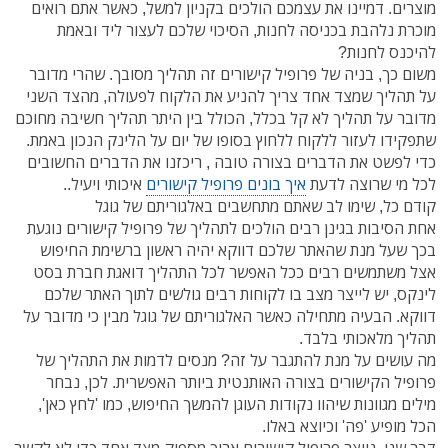
מוצרים. דמיינו את עצמכם הולכים בקניון למשל, כאשר אתם רואים
מוכרת נלהבת בכניסה לחנות, הסיכוי שלכם לעצור ליד ובאמת
להיכנס לחנות?
משום כך, בניה של פרופיל קישורים זה תהליך מסובך. שהרי מדובר
על תהליך שמצד אחד צריך להניע את הלקוח לפעולה, מהצד השני
מדובר על תהליך לא קל בכלל, הכולל בין היתר תהליך חשיבה מחוכם
שתפקידו לעזור ללקוח ללחוץ בסופו של יום על הלינק הנכון באמת.
כדי לפשט את הדברים בצורה טובה , ריכזנו את הדברים החשובים
לכל מי שרוצה לדעת
איך בונים פרופיל קישורים
איכותי ויעיל..
קודם כל, שימו לב שאתם מתחשבים באלגוריתם של גוגל
אחת הסיבות בגינן רבים הולכים לתהליך של פרופיל קישורים נוגעת
בכך שעל מנת שהאתר שלכם דווקא יהיה ראשון ברשימת החיפוש
אצל משתמשים רבים ככל האפשר לכל התהליך דואגת חברת בסט
לינקס, יש לייצר מצב בו לקוחות רבים גולשים לתוך האתר שלכם
דווקא. הבעיה מתחילה כאשר האלגוריתם של גוגל מבין כי מדובר על
תהליך מלאכותי בלבד.
מה עושים על מנת להתגבר על זה? מנסים לדמות את התהליך של
פרופיל הקישורים בצורה האותנטית ביותר האפשרית. לכן, נבחר
מילים מגוונות שיהוו נקודות העוגן להמשך החיפוש, כמו 'לחץ כאן',
הכל מופיע 'פה' וכיוצא באלו.