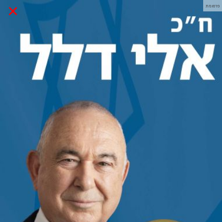
×
פרסומת