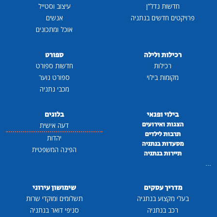
חדשות נדל"ן
עיצוב וסטייל
פרויקטים חדשים בנתניה
אנשים
אוכל ומתכונים
רכילות ולילה
ספורט
רכילות
חדשות ספורט
מקומות בילוי
ספורט נוער
מכבי נתניה
בילוי ופנאי
בלוגים
הצגות ואירועים
דעה אישית
תרבות לילדים
יהדות
מסעדות בנתניה
הפינה המשפטית
תיירות בנתניה
...
מדריך עסקים
שימושון עירוני
בעלי מקצוע בנתניה
תשלומים ומוקדי שרות
רכב בנתניה
סניפי דואר בנתניה