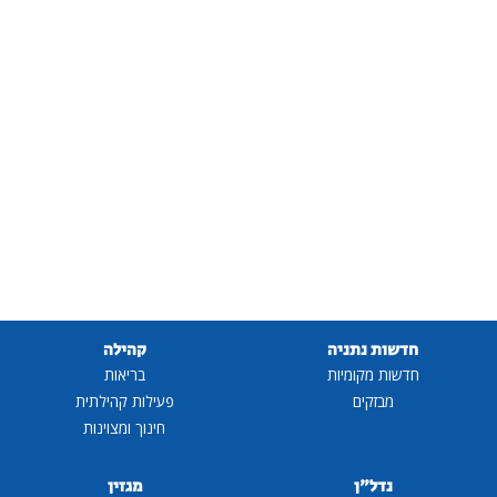
חדשות נתניה
קהילה
חדשות מקומיות
בריאות
מבזקים
פעילות קהילתית
חינוך ומצוינות
נדל"ן
מגזין