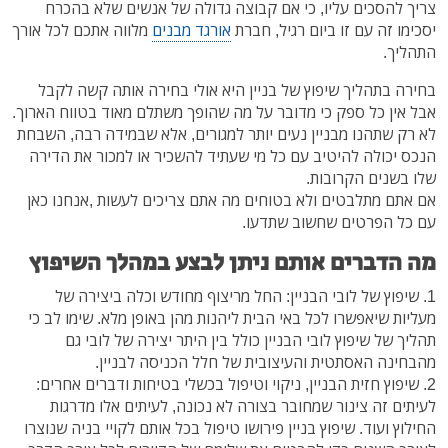
צריך להסכים עליו, כי אם קבוצה גדולה של אנשים שלא בהכרח
יסכימו זה עם זו ביום רגיל, חברת
אורגד מבנים
מלווה אתכם לכל אורך
התהליך.
בחירה בתהליך שיפוץ של בניין היא אולי בחירה אותה קשה לקבל
אבל אין כל ספק כי מדובר על מה שהופך משתלם מאוד בטווח הארוך.
לא רק שתהנו מבניין נעים יותר למגורים, אלא שבמידה רבה, השבחת
הנכס יכולה להיטיב עם כל מי שעתיד להשכיר או למכור את הדירה
שלו בשנים הקרובות.
אם אתם מתלבטים ולא בטוחים מה אתם צריכים לעשות ,אנחנו כאן
עם כל הפרטים שחשוב שתדעו.
מה הדברים אותם ניתן לבצע במהלך השיפוץ
1. שיפוץ של לובי הבניין: החל מריצוף מחודש וכלה ביצירה של
מעליות שיאפשרו לכל באי הבית ליהנות מהן באופן מלא. שימו לב כי
תהליך של שיפוץ לובי הבניין כולל בין היתר יצירה של לובי גם
מהבחינה האסתטית והעיצובית של חלל הכניסה לבניין.
2. שיפוץ חזית הבניין, ניקוי וטיפול בכשלי בטיחות ודברים אחרים:
לעיתים זה צינור שמחובר בצורה לא נכונה, לעיתים אלו מדרגות
החילוץ ועוד. שיפוץ בניין פירושו טיפול בכל אותם לקויי בניה שנוצרו