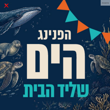
×
פרסומת