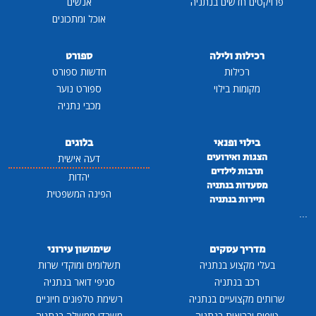
פרויקטים חדשים בנתניה
אנשים
אוכל ומתכונים
רכילות ולילה
ספורט
רכילות
חדשות ספורט
מקומות בילוי
ספורט נוער
מכבי נתניה
בילוי ופנאי
בלוגים
הצגות ואירועים
דעה אישית
תרבות לילדים
יהדות
מסעדות בנתניה
הפינה המשפטית
תיירות בנתניה
...
מדריך עסקים
שימושון עירוני
בעלי מקצוע בנתניה
תשלומים ומוקדי שרות
רכב בנתניה
סניפי דואר בנתניה
שרותים מקצועיים בנתניה
רשימת טלפונים חיוניים
טיפוח ובריאות בנתניה
משרדי ממשלה בנתניה