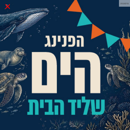
×
פרסומת