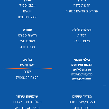
חדשות נדל"ן
עיצוב וסטייל
פרויקטים חדשים בנתניה
אנשים
אוכל ומתכונים
רכילות ולילה
ספורט
רכילות
חדשות ספורט
מקומות בילוי
ספורט נוער
מכבי נתניה
בילוי ופנאי
בלוגים
הצגות ואירועים
דעה אישית
תרבות לילדים
יהדות
מסעדות בנתניה
הפינה המשפטית
תיירות בנתניה
...
מדריך עסקים
שימושון עירוני
בעלי מקצוע בנתניה
תשלומים ומוקדי שרות
רכב בנתניה
סניפי דואר בנתניה