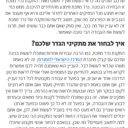
שלכם. תוהים מה כדאי לעשות ואיך? פשוט מאוד: התקנת גדר מתכת
זו הבחירה הנכונה. גדר מתכת תימנע מהחזירים להיכנס, ממש כפי
שהיא תמנע מכל המזיקים האחרים לחדור אליכם והיא אף תעצור את
הגנבים או הפורצים. מה שכן, חשוב לדעת שהתקנה של גדר מתכת
זה לא עניין של מה בכך, ואין ספק שאם אתם כבר עושים זאת, תרצו
לעשות את העבודה הכי טובה שאפשר.
איך לבחור את מתקיני הגדר שלכם?
התקנת גדר מתכת, כמו הרבה עבודות אחרות שתוכלו לעשות בגינה
שלכם עם קבלן מחברת
המרכז הישראלי למסגרות
, זה לא באמת
משהו שכדאי לעשות לבד. העניין הוא שאומנם תהיה לכם אפשרות
לקרוא מידע בנושא, להתייעץ עם המומחים ואולי אפילו לראות סרטון
הדרכה אחד או שנים, אך בפועל זו עבודה מקצועית לכל דבר ועניין.
לכן, אם אתם באמת רוצים שהגדר תחזיק מעמד ואם אתם לא רוצים
לקום בבוקר תוך כמה שבועות ולראות שהיא נהרסה, צריך לראות איך
מתקינים אותה. זה נכון שתוכלו להתחיל לקנות ציוד מתאים ובעזרתו
לבצע את העבודה, אך בפועל זה לא כל כך פשוט ובפועל אנחנו
רואים שצריך גם לא מעט כוח פיזי בשביל לעשות זאת. לכן, אם אתם
יכולים להשאיר את העבודה הזאת לאנשי המקצוע הכי טובים שיש,
למה לחשוב פעמיים? מה שכן, בבואכם לבחור אנשי מקצוע שיוכלו