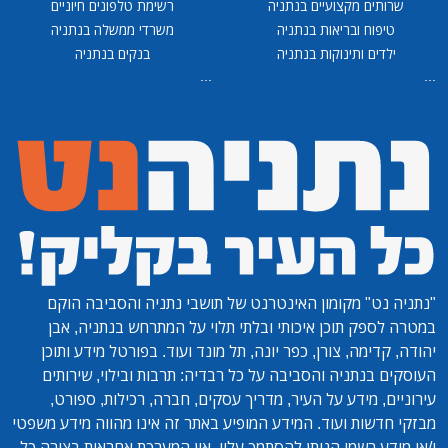
שרותים מקצועיים בנתניה
רשימת טלפונים חיוניים
טיפוח ובריאות בנתניה
משרדי ממשלה בנתניה
ילדים ותינוקות בנתניה
בנקים בנתניה
...
...
"נתניה נט"
מקומון האינטרנט של תושבי נתניה והסביבה הוקם
במטרה לספק תוכן איכותי ובלתי תלוי על המתרחש בנתניה, אבן
יהודה, קדימה, צורן, כפר יונה, תל מונד ועוד. בפורטל מידע ותוכן
העוסקים בנתניה והסביבה על כל רבדיה: תרבות ובילוי, שירותים
עירוניים, מידע על העיר, מדריך עסקים, חברה, רכילות, ספורט,
מבזקי חדשות ועוד. המידע המופיע באתר זה אינו מהווה מידע משפטי
ו/או מידע רשמי הניתן להסתמך עליו. אין המערכת אחראית בצורה כל