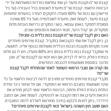
קצבת שר"מ וקצבת סיעוד הן שתי גמלאות נפרדות המשולמות על ידי
הביטוח הלאומי. קצבת שר"מ מיועדת לאנשים בגיל העבודה (עד גיל
פרישה) עם נכות של 60% ומעלה הזקוקים לעזרה בפעולות יומיומיות.
קצבת סיעוד, לעומת זאת, מיועדת לאוכלוסייה מעל גיל 65 שאינה
מסוגלת לתפקד באופן עצמאי. בשני המקרים נדרשת הוכחת תלות
תפקודית, אך קהל היעד, תנאי הזכאות והסכומים שונים.
האם ניתן לקבל קצבת שר"מ וקצבת נכות כללית בו-זמנית?
כן, ניתן לקבל את שתי הקצבאות במקביל. קצבת שירותים מיוחדים
אינה מקוזזת מקצבת הנכות הכללית ומשולמת בנוסף אליה. למעשה,
מי שמקבל קצבת נכות כללית ונכותו היא 60% ומעלה, ויש לו גם תלות
בעזרת הזולת, כדאי לו לבדוק אם הוא זכאי גם לקצבת שר"מ, שכן
מדובר בתוספת משמעותית להכנסה החודשית.
מה קורה אם מצבי הרפואי השתפר לאחר שהתחלתי לקבל קצבת
שר"מ?
מקבלי קצבת שירותים מיוחדים מחויבים לדווח לביטוח הלאומי על כל
שינוי משמעותי במצבם הרפואי או התפקודי. אם חל שיפור ניכר ומידת
התלות בעזרת הזולת פחתה, הביטוח הלאומי עשוי לבחון מחדש את
הזכאות ולעדכן את רמת הקצבה או להפסיקה. לעומת זאת, אם המצב
הידרדר, ניתן לפנות ולבקש בחינה מחודשת לשדרוג לרמה המוגברת.
האם תושב חוץ השוהה בישראל זכאי לקצבת שירותים מיוחדים?