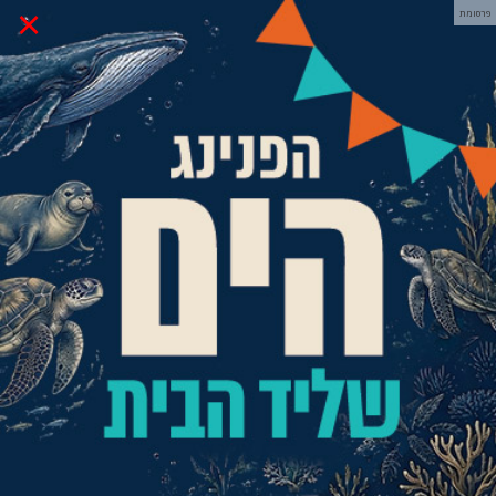
×
פרסומת