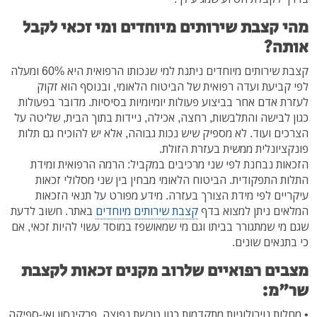
מהי קצבת שירותים מיוחדים ומי זכאי לקבל
אותה?
קצבת שירותים מיוחדים ניתנת למי שנכותו הרפואית היא 60% ומעלה
לפי קביעת ועדה רפואית של הביטוח הלאומי, ובנוסף הוא זקוק
לעזרת אדם אחר בביצוע פעולות יומיומיות בסיסיות. מדובר בפעולות
כגון לבישה והתלבשות, רחצה, אכילה, ניידות בתוך הבית, שליטה על
הצרכים ועוד. לא מספיק שיש נכות גבוהה, אלא יש להוכיח גם תלות
פונקציונלית ממשית בעזרת הזולת.
הזכאות נבחנת לפי שני מרכיבים במקביל: הרמה הרפואית ומידת
התלות התפקודית. הביטוח הלאומי מבחין בין שני מסלולי זכאות
עיקריים לפי מידת הצורך בעזרה. מידע מפורט על תנאי הזכאות
המלאים ניתן למצוא בדף
קצבת שירותים מיוחדים
באתר. חשוב לדעת
שגם מי שמתגורר בביתו וגם מי שמאושפז במוסד עשוי להיות זכאי, אם
כי בתנאים שונים.
מצבים רפואיים שלרוב מקנים זכאות לקצבת
שר"מ:
• מחלות נוירולוגיות מתקדמות כגון טרשת נפוצה, פרקינסון ואי-ספיקה