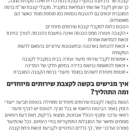
קצבת שר"מ ניתנת בנוסף לקצבת נכות כללית ואינה מקוזזת ממנה,
כך שניתן לקבל את שתי הגמלאות במקביל. מקבלי קצבת שר"מ ברמה
המוגברת זכאים גם להטבות נוספות כמו תוספת מוסד כאשר הם
מאושפזים.
הטבות נלוות למקבלי קצבת שירותים מיוחדים:
• הקצבה פטורה ממס הכנסה ואינה נחשבת כהכנסה לצורך בחינת
זכאות לגמלאות אחרות
• זכאות להנחות בארנונה ובחשבונות עירוניים בהתאם לרשות
המקומית
• אפשרות לקבל שירותי סיעוד ועזרה בבית במקביל לקצבה
• זכאות להתאמות נגישות בדירה במימון חלקי של המדינה
• תוספת מיוחדת לשוהים במוסד סיעודי ברמת הקצבה המוגברת
איך מגישים בקשה לקצבת שירותים מיוחדים
ומה התהליך?
הגשת בקשה לקצבת שירותים מיוחדים מתחילה בטופס תביעה ייעודי
הזמין באתר הביטוח הלאומי או בכל סניף. לטופס יש לצרף תיעוד
רפואי עדכני ומקיף הכולל אבחנות, ממצאי בדיקות, חוות דעת רופאים
מומחים ותיאור של המגבלות התפקודיות בחיי היומיום. ככל שהתיעוד
מפורט ועדכני יותר, כך גדלים הסיכויים לקביעת זכאות ורמת קצבה