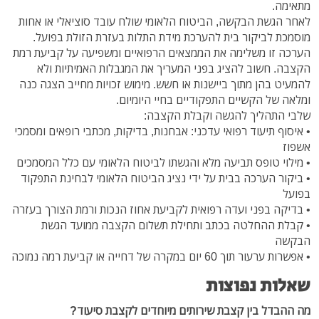
מתאימה.
לאחר הגשת הבקשה, הביטוח הלאומי שולח עובד סוציאלי או אחות
מוסמכת לביקור בית להערכת מידת התלות בעזרת הזולת בפועל.
הערכה זו משלימה את הממצאים הרפואיים ומשפיעה על קביעת רמת
הקצבה. חשוב להציג בפני המעריך את המגבלות האמיתיות ולא
להמעיט בהן מתוך ביישנות או חשש. מימוש זכויות מחייב הצגה כנה
ומלאה של הקשיים התפקודיים בחיי היומיום.
שלבי התהליך להגשה וקבלת הקצבה:
• איסוף תיעוד רפואי עדכני: אבחנות, בדיקות, מכתבי רופאים ומסמכי
אשפוז
• מילוי טופס תביעה מלא והגשתו לביטוח הלאומי עם כלל המסמכים
• ביקור הערכה בבית על ידי נציג הביטוח הלאומי לבחינת התפקוד
בפועל
• בדיקה בפני ועדה רפואית לקביעת אחוז הנכות ורמת הצורך בעזרה
• קבלת ההחלטה בכתב ותחילת תשלום הקצבה ממועד הגשת
הבקשה
• אפשרות ערעור תוך 60 יום במקרה של דחייה או קביעת רמה נמוכה
שאלות נפוצות
מה ההבדל בין קצבת שירותים מיוחדים לקצבת סיעוד?