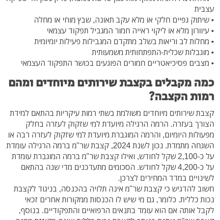
עצבית
• שיתוק גפיים חלקי או מלא עקב תאונה, שבץ מוחי או מחלה
• עיוורון מלא או ליקוי ראייה חמור המגביל תפקוד עצמאי
• מחלות לב וריאות בשלב מתקדם המגבילות פעילות יומיומית
• מוגבלות שכלית-התפתחותית משמעותית
• מצבים פסיכיאטריים חמורים הפוגעים בכושר התפקוד העצמאי
כמה מקבלים בקצבת שירותים מיוחדים ומהם
רמות הקצבה?
קצבת שירותים מיוחדים משולמת בשתי רמות עיקריות בהתאם למידת
הצורך בעזרה. הרמה הרגילה מיועדת למי שזקוק לעזרה בחלק
מפעולות היומיום, והרמה המוגברת מיועדת למי שזקוק לעזרה רבה או
השגחה מתמדת. נכון לשנת 2024, קצבת שר"מ ברמה הרגילה עומדת
על כ-2,100 שקל לחודש, ואילו קצבת שר"מ ברמה המוגברת עומדת
על כ-4,200 שקל לחודש. הסכומים מתעדכנים מדי שנה בהתאם
לשינויים במדד המחירים לצרכן.
חשוב להדגיש כי קצבת שר"מ אינה תלויה בהכנסה, בניגוד לקצבת
נכות כללית. כלומר, גם מי שיש לו הכנסות ממקורות אחרים זכאי
לקבל אותה אם הוא עומד בתנאים הרפואיים והתפקודיים. בנוסף,