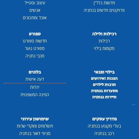
חדשות נדל"ן
עיצוב וסטייל
פרויקטים חדשים בנתניה
אנשים
אוכל ומתכונים
רכילות ולילה
ספורט
רכילות
חדשות ספורט
מקומות בילוי
ספורט נוער
מכבי נתניה
בילוי ופנאי
בלוגים
הצגות ואירועים
דעה אישית
תרבות לילדים
יהדות
מסעדות בנתניה
הפינה המשפטית
תיירות בנתניה
...
מדריך עסקים
שימושון עירוני
בעלי מקצוע בנתניה
תשלומים ומוקדי שרות
רכב בנתניה
סניפי דואר בנתניה