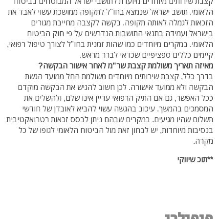
קצבת שירותים מיוחדים מיועדת לתושבי ישראל המבוטחים בביטוח
הלאומי. תושב ישראל שנמצא בחו"ל לתקופה ממושכת עשוי לאבד את
הזכאות לגמלה לאותה תקופה. בקשה לקצבה מחייבת מגורים
בישראל ועמידה בתנאי התושבות הנדרשים על פי חוק הביטוח
הלאומי. במקרים מיוחדים כמו שהות זמנית בחו"ל לצורך טיפול רפואי,
קיימים כללים ספציפיים שכדאי לברר מראש.
מאיזה תאריך משולמת קצבת שר"מ לאחר אישור הבקשה?
בדרך כלל, קצבת שירותים מיוחדים משולמת החל ממועד הגשת
הבקשה ולא ממועד אישורה. לכן חשוב להגיש את הבקשה מוקדם
ככל האפשר, גם אם התיק הרפואי עדיין אינו שלם, ולהשלים את
המסמכים בהמשך. עיכוב בהגשה עשוי להביא לאובדן של חודשי
תשלום שהיו מגיעים. במקרים שבהם ניתן לבסס זכאות רטרואקטיבית
בנסיבות מיוחדות, יש לבחון זאת מול הביטוח הלאומי לגופו של כל
מקרה.
**תוכ שיווקי
פופולרי