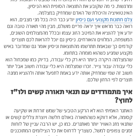
ומרגשות. כי מה שקובע את התוצאה הסופית הוא הניסיון,
האינטואיציה והיכולת של האדם שמחזיק במצלמה.
צלם חתונות מקצועי ועם ניסיון
יודע כבר היה בכל מני מצבים, הוא
רואה כבר מראש איך יראה פריים מושלם, מבין מהי תאורה טובה וגם
יודע איך להוציא את המיטב הזוג עצמו ובכלל מהמצולמים השונים,
המשפחה, המלווים והאורחים. ניסיון גם יוכל להראות לכם תוצרים
קודמים כך שבאמת תתרשמו מהתוצאות וניסיון אומר גם שמדובר באיש
מקצוע שמגיע כשהוא מומחה בתחומו.
שהמצלמה היקרה ביותר היא רק כלי עבודה, בדיוק כמו שמכחול הוא
כלי עבודה עבור צייר. זכרו שמצלמה היא כלי עבודה חשוב אבל יותר
חשוב זה שמי שמחזיק אותה ידע באמת לתפעל אותה ולהוציא ממנה
תוצרים לפי החזון שלכם.
איך מתמודדים עם תנאי תאורה קשים ולו"ז
לחוץ?
האתגר האמיתי הוא לא הרקע הטבעי של שמש זורחת או שקיעה
קסומה, אלא דווקא כשהתאורה באולם חלשה ויוצרת צללים קשים או
שתנאי מזג האוויר יותר מאתגרים. כמו כן, יש הרבה עניין של לוחות
זמנים צפופים למשל, כשצריך לדחוס את כל הצילומים המתוכננים