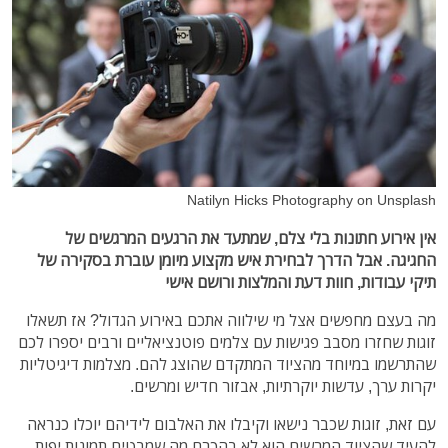
Natilyn Hicks Photography on Unsplash
אין אירוע חתונות בלי צלם, שמתעד את הרגעים המרגשים של
החגיגה. אבל הדרך לבחירת איש מקצוע מיומן עוברת בסקירה של
תיקי עבודות, חוות דעת והמלצות ורושם אישי
מה בעצם מחפשים אצל מי שילווה אתכם באירוע הגדול? אז תשאלו
זוגות שחזרו מסבב פגישות עם צלמים פוטנציאליים ורבים יספרו לכם
שהתרשמו במיוחד מהציוד המתקדם שהוצג להם. מצלמות דיגיטליות
יקרות ערך, עדשות יוקרתיות, אבזור חדיש ומרשים.
עם זאת, זוגות שכבר נישאו וקיבלו את האלבום לידיהם יוכלו כנראה
להעיד שהציוד המרשים הוא לא בהכרח מה שמבטיח תמונות יפות