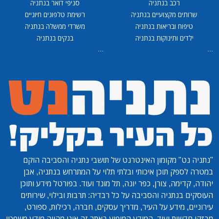
רכב בנתניה
סניפי דואר בנתניה
שרותים מקצועיים בנתניה
רשימת טלפונים חיוניים
טיפוח ובריאות בנתניה
משרדי ממשלה בנתניה
ילדים ותינוקות בנתניה
בנקים בנתניה
...
...
"נתניה נט"
מקומון האינטרנט של תושבי נתניה והסביבה הוקם
במטרה לספק תוכן איכותי ובלתי תלוי על המתרחש בנתניה, אבן
יהודה, קדימה, צורן, כפר יונה, תל מונד ועוד. בפורטל מידע ותוכן
העוסקים בנתניה והסביבה על כל רבדיה: תרבות ובילוי, שירותים
עירוניים, מידע על העיר, מדריך עסקים, חברה, רכילות, ספורט,
מבזקי חדשות ועוד. המידע המופיע באתר זה אינו מהווה מידע משפטי