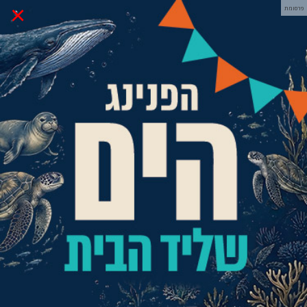
×
פרסומת