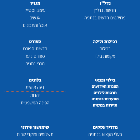
נדל"ן
מגזין
חדשות נדל"ן
עיצוב וסטייל
פרויקטים חדשים בנתניה
אנשים
אוכל ומתכונים
רכילות ולילה
ספורט
רכילות
חדשות ספורט
מקומות בילוי
ספורט נוער
מכבי נתניה
בילוי ופנאי
בלוגים
הצגות ואירועים
דעה אישית
תרבות לילדים
יהדות
מסעדות בנתניה
הפינה המשפטית
תיירות בנתניה
...
מדריך עסקים
שימושון עירוני
בעלי מקצוע בנתניה
תשלומים ומוקדי שרות