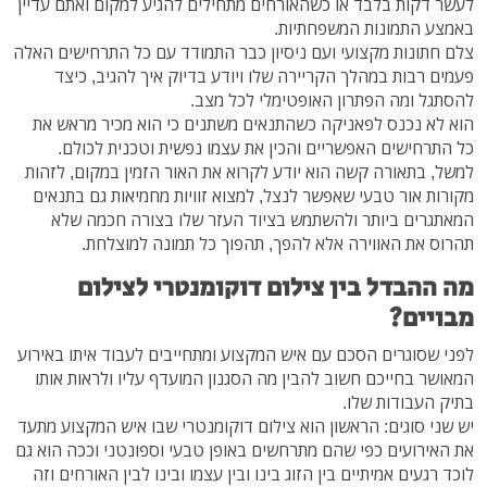
לעשר דקות בלבד או כשהאורחים מתחילים להגיע למקום ואתם עדיין
באמצע התמונות המשפחתיות.
צלם חתונות מקצועי ועם ניסיון כבר התמודד עם כל התרחישים האלה
פעמים רבות במהלך הקריירה שלו ויודע בדיוק איך להגיב, כיצד
להסתגל ומה הפתרון האופטימלי לכל מצב.
הוא לא נכנס לפאניקה כשהתנאים משתנים כי הוא מכיר מראש את
כל התרחישים האפשריים והכין את עצמו נפשית וטכנית לכולם.
למשל, בתאורה קשה הוא יודע לקרוא את האור הזמין במקום, לזהות
מקורות אור טבעי שאפשר לנצל, למצוא זוויות מחמיאות גם בתנאים
המאתגרים ביותר ולהשתמש בציוד העזר שלו בצורה חכמה שלא
תהרוס את האווירה אלא להפך, תהפוך כל תמונה למוצלחת.
מה ההבדל בין צילום דוקומנטרי לצילום
מבויים?
לפני שסוגרים הסכם עם איש המקצוע ומתחייבים לעבוד איתו באירוע
המאושר בחייכם חשוב להבין מה הסגנון המועדף עליו ולראות אותו
בתיק העבודות שלו.
יש שני סוגים: הראשון הוא צילום דוקומנטרי שבו איש המקצוע מתעד
את האירועים כפי שהם מתרחשים באופן טבעי וספונטני וככה הוא גם
לוכד רגעים אמיתיים בין הזוג בינו ובין עצמו ובינו לבין האורחים וזה