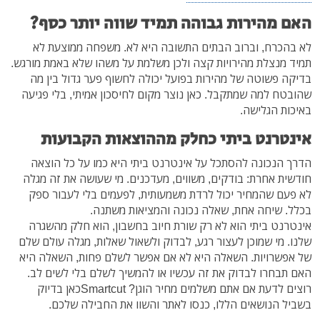
האם מהירות גבוהה תמיד שווה יותר כסף?
לא בהכרח, וברוב הבתים התשובה היא לא. משפחה ממוצעת לא
תמיד מנצלת מהירויות קצה ולכן משלמת על משהו שלא באמת מורגש.
בדיקה פשוטה של מהירות בפועל יכולה לחשוף פער גדול בין מה
שהובטח למה שמתקבל. כאן נוצר מקום לחיסכון אמיתי, בלי פגיעה
באיכות הגלישה.
אינטרנט ביתי כחלק מההוצאות הקבועות
הדרך הנכונה להסתכל על אינטרנט ביתי היא כמו על כל הוצאה
חודשית אחרת: בודקים, משווים, מעדכנים. מי שעושה את זה מגלה
לא פעם שהמחיר יכול לרדת משמעותית, לפעמים בלי לעבור ספק
בכלל. שיחה אחת, שאלה נכונה והמציאות משתנה.
אינטרנט ביתי הוא לא רק שורת חיוב בחשבון, הוא חלק מהשגרה
שלנו. מי שמוכן לעצור רגע, לבדוק ולשאול שאלות, מגלה עולם שלם
של אפשרויות. השאלה היא לא אם אפשר לשלם פחות, השאלה היא
האם תבחרו לבדוק את זה עכשיו או להמשיך לשלם בלי לשים לב.
רוצים לדעת אם אתם משלמים מחיר הוגן? Smartcutכאן בדיוק
בשביל הנושאים הללו, כנסו לאתר והשוו את החבילה שלכם.