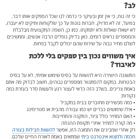
לב?
כי זה נוח, כי אין זמן ובעיקר כי נדמה לנו שכל הספקים אותו דבר.
בפועל, זה לא מדויק. חברות בונות על כך שלקוחות ותיקים לא יעברו,
לא ישאלו שאלות ולא יתמקחו. כמו כן, השפה המקצועית מבלבלת
והמספרים נראים דומים. כאן בדיוק נופלים הרבה אנשים, וממשיכים
לשלם מחיר גבוה על שירות שהם יכולים לקבל בפחות.
איך משווים נכון בין ספקים בלי ללכת
לאיבוד?
התשובה הישירה היא להשוות על בסיס שימוש אמיתי, לא על בסיס
הבטחות. במקום להסתנוור ממספרים גבוהים, חשוב לבדוק מה אתם
באמת צריכים. בשלב הזה כדאי לעצור רגע ולעשות סדר בעזרת כמה
נקודות:
• כמה מכשירים מחוברים בבית במקביל
• אילו שימושים כבדים יש כמו עבודה מהבית או סטרימינג
• האם המחיר כולל ציוד, התקנה והתחייבות
• מה קורה למחיר אחרי תקופת ההנחה
רק אחרי שמבינים את התמונה הזו, אפשר
להשוות חבילות בצורה
חכמה ולמצוא אינטרנט ביתי
שמתאים באמת לאורח החיים שלכם.