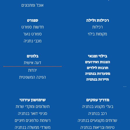
אוכל ומתכונים
רכילות ולילה
ספורט
רכילות
חדשות ספורט
מקומות בילוי
ספורט נוער
מכבי נתניה
בילוי ופנאי
בלוגים
הצגות ואירועים
דעה אישית
תרבות לילדים
יהדות
מסעדות בנתניה
הפינה המשפטית
תיירות בנתניה
...
מדריך עסקים
שימושון עירוני
בעלי מקצוע בנתניה
תשלומים ומוקדי שרות
רכב בנתניה
סניפי דואר בנתניה
שרותים מקצועיים בנתניה
רשימת טלפונים חיוניים
טיפוח ובריאות בנתניה
משרדי ממשלה בנתניה