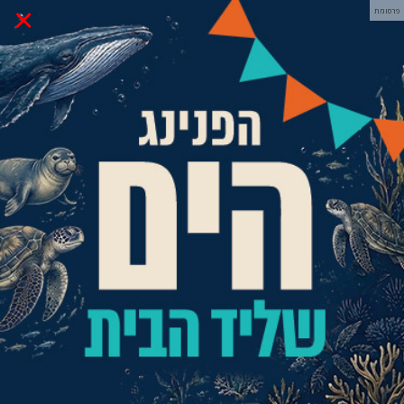
×
פרסומת