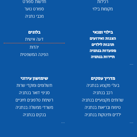
רכילות
חדשות ספורט
מקומות בילוי
ספורט נוער
מכבי נתניה
בילוי ופנאי
בלוגים
הצגות ואירועים
דעה אישית
תרבות לילדים
יהדות
מסעדות בנתניה
הפינה המשפטית
תיירות בנתניה
...
מדריך עסקים
שימושון עירוני
בעלי מקצוע בנתניה
תשלומים ומוקדי שרות
רכב בנתניה
סניפי דואר בנתניה
שרותים מקצועיים בנתניה
רשימת טלפונים חיוניים
טיפוח ובריאות בנתניה
משרדי ממשלה בנתניה
ילדים ותינוקות בנתניה
בנקים בנתניה
...
...