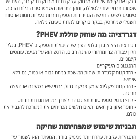
בדקו אם קיימת שליטה מרחוק על קדם־חימום וקדם־קירור, האם יש
שסתום תרמי ייעודי לסוללה, ומהן התראות הטמפרטורה בלוח הרכב.
סימנים לשיטה חלשה הם ירידות הספק חוזרות בעליות חמות או טווח
חשמלי שמתרסק בבקרים קרים למרות טעינה מלאה.
דגרדציה: מה שוחק סוללת PHEV?
דגרדציה היא אובדן בלתי הפיך של קיבולת והספק. ב־PHEV, בגלל
חלון עבודה צר ומחזורי טעינה רבים, הדגש הוא על מניעת עומסים
קיצוניים.
המנגנונים העיקריים
• הזדקנות קלנדרית: שהות ממושכת במתח גבוה או נמוך, גם ללא
שימוש.
• הזדקנות ציקלית: עומק פריקה גדול, זרמי שיא בטעינה או האצה
חריגה.
• לחץ תרמי: טמפרטורת תא גבוהה לאורך זמן או תנודות חדות.
• חוסר איזון בין תאים: תאים חלשים מכריחים את המערכת להגביל את
כולם.
תבניות שימוש שמפחיתות שחיקה
התנהלות עקבית עוזרת יותר מגימיק בודד. המפתח הוא לשמור על