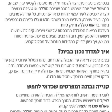
בנסיעה בינעירונית רצוי לשמור חלק מהטעינה לקטעי עיר, שבהם
החשמל יעיל יותר. שימוש במצב שמירת סוללה או טעינה מנועית
קצרה לכניסה לעיר עשוי להיות כדאי אנרגטית, כל עוד לא מרבים
בכך. בעיר עצמה, העדיפו מצב חשמלי מלא ונצלו בלימה רגנרטיבית.
ניטור בריאות סוללה ודיוק טווח
הערכת בריאות הסוללה מתבססת על שני צירים: קיבולת שמישה
משוערת והספק זמין. רוב הרכבים מציגים צריכת אנרגיה וטווח
ממוצע, אך ניתן לדייק במדידות חוזרות על מסלול קבוע.
איך למדוד נכון בבית?
בצעו טעינה מלאה עד הגבול שהגדרתם, נהגו מסלול עירוני קבוע עד
סף הבנזין, ושרטטו קילומטרים מול קוט״ש שנטענו בעמדה. חזרו
בקיץ ובחורף. השוואה שנתית תראה אם חלה ירידה חריגה. אם כן,
בדקו איזון תאים במוסך שמכיר את הדגם.
קנייה נבונה ומפרטים שכדאי לחפש
לפני חתימה, חשוב לוודא שהסוללה והניהול התרמי מתאימים
לאקלים ולשימוש שלכם. מסמך מפרט ברור חוסך הפתעות.
שאלות שכדאי לשאול לפני קנייה
• האם קיימת בקרה תרמית בנוזל, והאם יש חימום סוללה אקטיבי