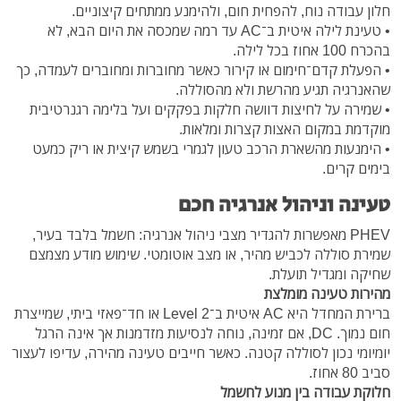
חלון עבודה נוח, להפחית חום, ולהימנע ממתחים קיצוניים.
• טעינת לילה איטית ב־AC עד רמה שמכסה את היום הבא, לא
בהכרח 100 אחוז בכל לילה.
• הפעלת קדם־חימום או קירור כאשר מחוברות ומחוברים לעמדה, כך
שהאנרגיה תגיע מהרשת ולא מהסוללה.
• שמירה על לחיצות דוושה חלקות בפקקים ועל בלימה רגנרטיבית
מוקדמת במקום האצות קצרות ומלאות.
• הימנעות מהשארת הרכב טעון לגמרי בשמש קיצית או ריק כמעט
בימים קרים.
טעינה וניהול אנרגיה חכם
PHEV מאפשרות להגדיר מצבי ניהול אנרגיה: חשמל בלבד בעיר,
שמירת סוללה לכביש מהיר, או מצב אוטומטי. שימוש מודע מצמצם
שחיקה ומגדיל תועלת.
מהירות טעינה מומלצת
ברירת המחדל היא AC איטית ב־Level 2 או חד־פאזי ביתי, שמייצרת
חום נמוך. DC, אם זמינה, נוחה לנסיעות מזדמנות אך אינה הרגל
יומיומי נכון לסוללה קטנה. כאשר חייבים טעינה מהירה, עדיפו לעצור
סביב 80 אחוז.
חלוקת עבודה בין מנוע לחשמל