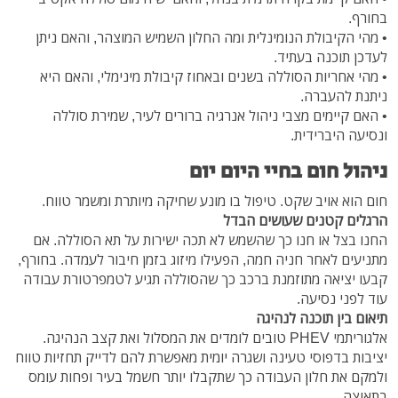
בחורף.
• מהי הקיבולת הנומינלית ומה החלון השמיש המוצהר, והאם ניתן
לעדכן תוכנה בעתיד.
• מהי אחריות הסוללה בשנים ובאחוז קיבולת מינימלי, והאם היא
ניתנת להעברה.
• האם קיימים מצבי ניהול אנרגיה ברורים לעיר, שמירת סוללה
ונסיעה היברידית.
ניהול חום בחיי היום יום
חום הוא אויב שקט. טיפול בו מונע שחיקה מיותרת ומשמר טווח.
הרגלים קטנים שעושים הבדל
החנו בצל או חנו כך שהשמש לא תכה ישירות על תא הסוללה. אם
מתניעים לאחר חניה חמה, הפעילו מיזוג בזמן חיבור לעמדה. בחורף,
קבעו יציאה מתוזמנת ברכב כך שהסוללה תגיע לטמפרטורת עבודה
עוד לפני נסיעה.
תיאום בין תוכנה לנהיגה
אלגוריתמי PHEV טובים לומדים את המסלול ואת קצב הנהיגה.
יציבות בדפוסי טעינה ושגרה יומית מאפשרת להם לדייק תחזיות טווח
ולמקם את חלון העבודה כך שתקבלו יותר חשמל בעיר ופחות עומס
בתאוצה.