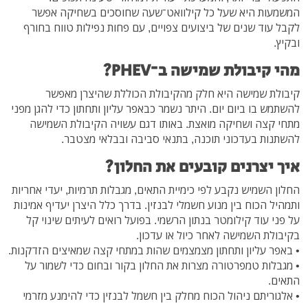
המשמעות היא שעל כל קילוואט־שעה שחוסכים בשחיקה אפשר
לקבל עוד שנים של ביצועים צפויים, עם פחות נפילות טווח בחורף
ובקיץ.
מהי קיבולת שמישה ב־PHEV?
קיבולת שמישה היא חלק מהקיבולת הכוללת שהיצרן מאפשר
להשתמש בו ביום יום. היתר נשמר כבאפר עליון ותחתון כדי להגן מפני
מתחי קצה ושחיקה מואצת. באותו דגם עשויה הקיבולת השמישה
להשתנות בעדכוני תוכנה, בתנאי סביבה ובבלאי מצטבר.
איך יצרנים קובעים את החלון?
החלון השמיש נקבע לפי כימיית התאים, מגבלות תרמיות, יעדי אחריות
ותמהיל הכוח בין מנוע חשמלי לבנזין. בדרך כלל היצרן יעדיף אמינות
על פני עוד קילומטר בנתון הרשמי. בפועל רואים לעיתים שינוי קל
בקיבולת השמישה לאחר כיול או עדכון.
• באפר עליון ותחתון מצמצמים שהות במתחי קצה שמאיצים הזדקנות.
• מגבלות טמפרטורה מצרות את החלון בקור ובחום כדי לשמור על
התאים.
• אלגוריתם ניהול הכוח מחלק בין חשמל לבנזין כדי להימנע מזרמי