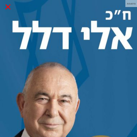
×
פרסומת