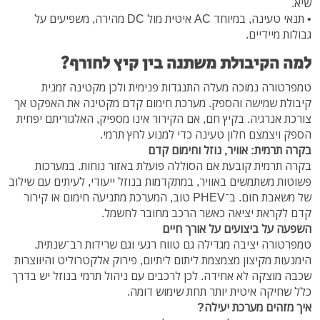
שיא.
• תנאי טעינה, במיוחד AC איטית מול DC מהירה, משפיעים על
גבולות מיידיים.
למה הקיבולת משתנה בין קיץ לחורף?
טמפרטורה נמוכה מעלה התנגדות פנימית ולכן מקטינה זמנית
קיבולת שמישה והספק. מערכת חימום קדם מקטינה את האפקט אך
צורכת אנרגיה. בקיץ חם, אם הקירור אינו מספיק, האלגוריתם יפחית
הספק ויצמצם חלון טעינה כדי למנוע לחץ תרמי.
בקרה תרמית: אוויר, נוזל וחימום קדם
בקרה תרמית קובעת אם הסוללה פועלת באזור נוחות. במערכות
פשוטות משתמשים באוויר, במתקדמות בנוזל ייעודי, לעיתים עם שילוב
של משאבת חום. ב־PHEV טוב, המערכת מתניעה חימום או קירור
קדם לקראת יציאה כאשר הרכב מחובר לחשמל.
השפעה על ביצועים על אורך חיים
טמפרטורה יציבה מגדילה גם טווח רגעי וגם שרידות רב־שנתית.
הימנעות מקיצון מצמצמת ליתום ליתיום, פירוק אלקטרוליט והיווצרות
שכבה מוצקה לא אחידה. לכן לרכבים עם ניהול תרמי בנוזל יש בדרך
כלל שחיקה איטית יותר תחת שימוש דומה.
איך מזהים מערכת יעילה?