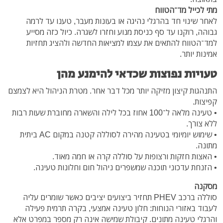
מתי לכייל מד־הטווח
לאחר שינוי חד בהרגלי נהיגה או בעונות מעבר, טענו עד לרמה
גבוהה, רוקנו עד סף כניסת מנוע וחזרו לשגרה. כיול כזה מסייע
למד־הטווח להתאים את עצמו למציאות החדשה ולהציג תחזיות
אמינות יותר.
טעויות נפוצות שכדאי להימנע מהן
התנהגות קיצון מזיקה יותר מכל דבר אחר. מטרת הניהול היא לצמצם
קפיצות.
• טעינה מלאה ל־100 אחוז בכל לילה והשארה מחוברת שעות רבות
ללא צורך.
• שימוש יומיומי בטעינה מהירה לסוללה קטנה במקום AC ביתית
מתונה.
• האצות חזקות ורצופות על סוללה קרה או חמה מאוד.
• הזנחת עדכוני תוכנה שמשפרים ניהול חום וחלונות טעינה.
מסקנה
סוללה ברכב PHEV תחזיר ביצועים יציבים כאשר שומרים עליה
לעבוד באזורי הנוחות: חלון טעינה אמצעי, בקרה תרמית פעילה
והרגלי טעינה מתונים. קיבולת שמישה אינה רק מספר במפרט אלא