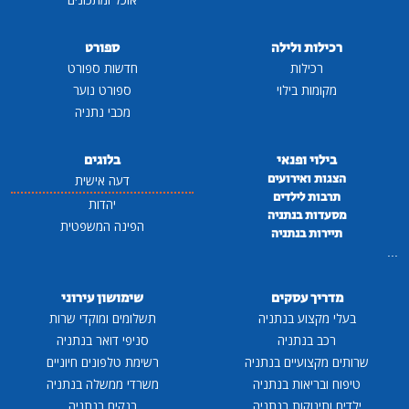
רכילות ולילה
ספורט
רכילות
חדשות ספורט
מקומות בילוי
ספורט נוער
מכבי נתניה
בילוי ופנאי
בלוגים
הצגות ואירועים
דעה אישית
תרבות לילדים
יהדות
מסעדות בנתניה
הפינה המשפטית
תיירות בנתניה
...
מדריך עסקים
שימושון עירוני
בעלי מקצוע בנתניה
תשלומים ומוקדי שרות
רכב בנתניה
סניפי דואר בנתניה
שרותים מקצועיים בנתניה
רשימת טלפונים חיוניים
טיפוח ובריאות בנתניה
משרדי ממשלה בנתניה
ילדים ותינוקות בנתניה
בנקים בנתניה