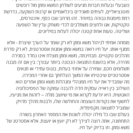
כשבעלי ובעלות חברות מגיעים לשולחן המשא ומתן מול רוכשים
פוטנציאליים, לעיתים תאגידים בינלאומיים או קרנות השקעה, נדרשת
רמת מיומנות גבוהה במיוחד. זהו מרחב שבו כסף, אינטרסים,
טקטיקות, אגו ולחצים משתלבים לכדי משחק עדין של השפעה
ושליטה. טעות אחת קטנה יכולה לעלות במיליונים.
מומחה אמיתי לניהול משא ומתן לא רק שומר על הערך שיצרת - אלא
ממנף אותו. יעל חיו רואה במשא ומתן אמנות אסטרטגית, לא רק סדרת
מהלכים טקטיים. מבחינתה, משא ומתן מוצלח אינו נמדד בסגירה
מהירה, אלא בהשגת התוצאה הנכונה ביותר עבורך: בין אם זה מבנה
תשלומים חכם, שמירה על אחוזי בעלות, בונוס עתידי או תנאים
אסטרטגיים שיבטיחו את המשך הצלחתך גם אחרי המכירה.
מה שמבדיל את יעל חיו ממנהלי ומנהלות משא ומתן אחרים הוא
השילוב בין ראייה עסקית חדה להבנה עמוקה של הפסיכולוגיה
האנושית. היא יודעת לקרוא את מי שיושב מולה – לזהות את מניעיו,
לחשוף את נקודות העוצמה והחולשה שלו, ולבנות מהלך מדויק
שמוביל לתוצאה מקסימלית.
בעולם שבו כל מילה יכולה לשנות את המספר האחרון בשורה
התחתונה, אתה רוצה לצידך לא רק יועץ או יועצת, אלא אסטרטג של
משא ומתן. וזו בדיוק יעל חיו.