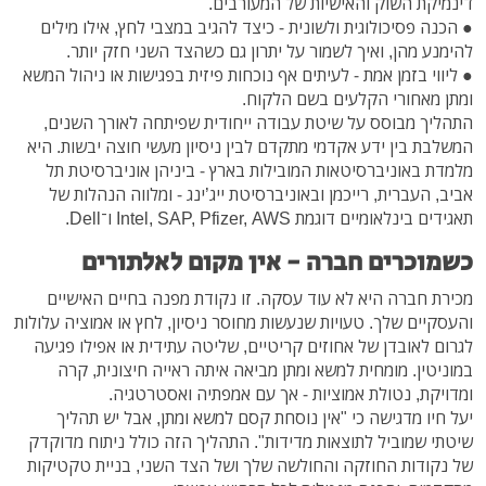
דינמיקת השוק והאישיות של המעורבים.
● הכנה פסיכולוגית ולשונית - כיצד להגיב במצבי לחץ, אילו מילים
להימנע מהן, ואיך לשמור על יתרון גם כשהצד השני חזק יותר.
● ליווי בזמן אמת - לעיתים אף נוכחות פיזית בפגישות או ניהול המשא
ומתן מאחורי הקלעים בשם הלקוח.
התהליך מבוסס על שיטת עבודה ייחודית שפיתחה לאורך השנים,
המשלבת בין ידע אקדמי מתקדם לבין ניסיון מעשי חוצה יבשות. היא
מלמדת באוניברסיטאות המובילות בארץ - ביניהן אוניברסיטת תל
אביב, העברית, רייכמן ובאוניברסיטת ייג’ינג - ומלווה הנהלות של
תאגידים בינלאומיים דוגמת Intel, SAP, Pfizer, AWS ו־Dell.
כשמוכרים חברה - אין מקום לאלתורים
מכירת חברה היא לא עוד עסקה. זו נקודת מפנה בחיים האישיים
והעסקיים שלך. טעויות שנעשות מחוסר ניסיון, לחץ או אמוציה עלולות
לגרום לאובדן של אחוזים קריטיים, שליטה עתידית או אפילו פגיעה
במוניטין. מומחית למשא ומתן מביאה איתה ראייה חיצונית, קרה
ומדויקת, נטולת אמוציות - אך עם אמפתיה ואסטרטגיה.
יעל חיו מדגישה כי "אין נוסחת קסם למשא ומתן, אבל יש תהליך
שיטתי שמוביל לתוצאות מדידות". התהליך הזה כולל ניתוח מדוקדק
של נקודות החוזקה והחולשה שלך ושל הצד השני, בניית טקטיקות