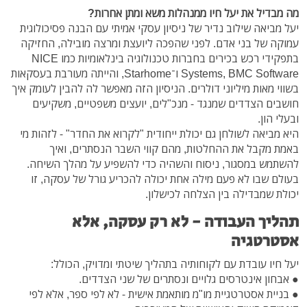
מה מבדיל את יעל חיו ממנהלות משא ומתן אחרות?
יעל מביאה שילוב נדיר של ניסיון עסקי אמיתי עם הבנה פסיכולוגית
עמוקה של בני אדם. לפני שהפכה ליועצת ומרצה מובילה, החזיקה
בתפקידי רכש בכירים בחברות טכנולוגיה בינלאומיות כמו NICE
Systems, BMC Software ו־Starhome, והייתה מעורבת בעסקאות
בשווי מאות מיליוני דולרים. הניסיון הזה מאפשר לה להבין לעומק איך
חושבים הצדדים שמנגד - מנכ"לים, יועצים משפטיים, משקיעים
ובעלי הון.
היא מביאה לשולחן גם יכולת ייחודית "לקרוא את החדר" - לזהות מי
באמת מקבל את ההחלטות, מהם קווי השבר הנסתרים, ואיך
להשתמש במסגור, ניסוח והשהיה כדי להשפיע על מהלך השיחה.
בעולם שבו לא פעם מילה אחת יכולה להכריע גורל של עסקה, זו
יכולת שמבדילה בין הצלחה לכישלון.
תהליך העבודה - לא רק עסקה, אלא
אסטרטגיה
יעל חיו עובדת עם לקוחותיה בתהליך שיטתי ומדויק, הכולל:
● אבחון אינטרסים גלויים ונסתרים של שני הצדדים.
● בניית אסטרטגיית מו"מ מותאמת אישית - לא לפי ספר, אלא לפי