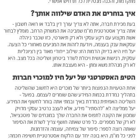
מתקדמות, והכנה מנטלית לכל תרחיש אפשרי.
איך בוחרים את האדם שילווה אותך?
בעת מכירת חברה, אתה לא צריך עורך דין בלבד או רואה חשבון -
אתה צריך אסטרטגית מו"מ שמבינה את המשחק הרחב. מומלץ לבחור
אשת מקצוע עם רקע עסקי ולא רק תיאורטי, כזו שכבר ניהלה
עסקאות ענק בעצמה, ויודעת לזהות את המניעים מאחורי כל הצעה.
יעל חיו היא בדיוק הדמות הזו: שילוב ייחודי מאוד בין רציונליות
עסקית, רגישות אנושית ויכולת לשדר ביטחון ושליטה בכל מצב. היא
לא רק מנהלת משא ומתן - היא מעצבת אותו.
הטיפ האסטרטגי של יעל חיו למוכרי חברות
אחת הטעויות הנפוצות ביותר של מוכרים היא לחשוב שהשליטה
בתהליך נמדדת בכמות המידע שהם שומרים לעצמם. בפועל -
השליטה האמיתית נמדדת באיך ובמתי אתה בוחר לחשוף את המידע.
יעל ממליצה לא "להסתיר" מידע, אלא לעצב נרטיב עסקי מדויק
שמכוון את הקונה לתפוס את החברה שלך במונחים של פוטנציאל,
לא רק של מספרים. כל פרט שאתה חושף צריך לשרת את הסיפור
שאתה רוצה לספר: סיפור של צמיחה, עוצמה והזדמנות.
לפני כל מו"מ, היא בונה יחד עם הלקוח אסטרטגיית חשיפה חכמה: