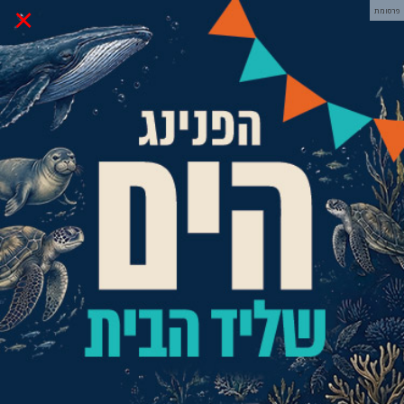
×
פרסומת