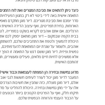
כיצד ניתן להתאים את סביבת המגורים ואת לוח הזמנים
התאמה אישית באה לידי ביטוי לא רק במגוון הפעילויות
סדר יומכם ואת סביבת מגוריכם. דיור מוגן מתקדם מאפ
הארוחות, בחירת תפריטים, ואף עיצוב הדירה האישית
הרגליכם. אם אתם אוהבים לקרוא בשקט בספרייה, לטיי
בבית הקפה שבמקום – דיור מוגן מותאם יספק לכם את 
היכולת להמשיך ולטפח את התחביבים שלכם, להשתתף 
אוהבים, ולשמור על שגרת יום המותאמת להעדפותיכם, 
נפשית ופיזית. דיור מוגן ששם דגש על התאמה זו הופך 
אלא ממשיכים לחיות חיים מלאים, פעילים ומעשירים, ת
זהותכם האישית.
מדוע גמישות ובחירה הן המפתח לעצמאות וכבוד אישי?
המעבר לדיור מוגן יכול לעורר לעיתים חששות לגבי אוב
אולם, דיור מוגן מוצלח, כזה שמבין את חשיבות הצרכים
אלו על ידי מתן גמישות ובחירה. היכולת להחליט על סדר
תיקחו חלק, ואף על הפרטים הקטנים ביותר הנוגעים למ
על הכבוד העצמי והרווחה הנפשית שלכם.