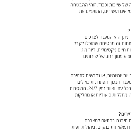
 של שייכות וכבוד. זוהי ההבטחה
לאים ועשירים, התואמים את
?
 מוגן הוא המענה לצרכים
בתחום זה מבטיחה שתוכלו לקבל
 חיים מקסימלית. דיור מוגן
ציע מגוון רחב של שירותים
ות יומיומיות, או נדרשים לתמיכה
ענה הנכון. הפתרונות כוללים
דירות המותאמות לצרכים פיזיים, לחצני מצוקה זמינים בכל עת, וצוות זמין 24/7. המוסדות
מו מחלקות סיעודיות או מחלקות
יירים?
ם תיבנה בהתאם למצבכם
ל רופא/אחות במקום, ניהול תרופות,