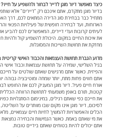
כיצד מאפשר דיור מוגן לדייר לבחור ולהשפיע על חייו?
בדיור מוגן מתקדם, אתם אינכם רק "דיירים" אלא שותפי
מתחיל כבר בבחירת סוג הדירה המתאים לכם, דרך הא
הארוחות, ועד לבחירה חופשית של פעילויות הפנאי והחו
לעיתים קרובות ועדי דיירים, המאפשרים לכם להביע את
את איכות החיים במקום. היכולת להשמיע קול ולהיות
מחזקת את תחושת השייכות והמסוגלות.
מדוע הגברת תחושת העצמאות והכבוד האישי קריטית ב
בגיל השלישי, שמירה על תחושת עצמאות וכבוד אישי ה
והפיזית. כאשר אתם מרגישים שאתם שולטים על חייכם,
אתם חווים פחות מתח, יותר שמחה ומוטיבציה גבוהה יו
אורח חיים פעיל. דיור מוגן המעניק לכם את החופש לבח
קטנות, תורם באופן משמעותי לתחושת הרווחה הכללית
את חייכם כפי שאתם רגילים, במינימום הסתגלויות כפוי
לסיכום, דיור מוגן אינו מקום שבו מוותרים על השליט
הכלים והאפשרויות להמשיך לחיות חיים עצמאיים, מלאי
את מי שאתם באמת. כאשר הגמישות והבחירה נמצאות ב
אתם יכולים להיות בטוחים שאתם בידיים טובות.