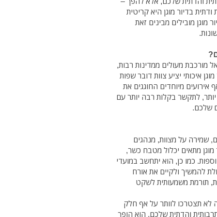
תית והדתית שלכם, אלא להפך –
תית בדיור מוגן היא קריטית
ר מוגן מובילים מבינים זאת
ונות.
ם?
ל מורכבת מעולים ממדינות רבות,
מוגן איכותי יציע צוות דובר שפות
אף אירועים מיוחדים החוגגים את
 יותר, לתקשר בקלות רבה יותר עם
 שלכם.
 שמירה על מצוות, מנהגים
 מוגן מתאים יכלול מטבח כשר,
וספות. כמו כן, הוא יתחשב במועדי
ולת להמשיך ולקיים את אורח
ת, תורמת משמעותית לשקט
 לא תצטרכו לוותר על אף חלק
תרבותית והדתית שלכם, הוא הופך