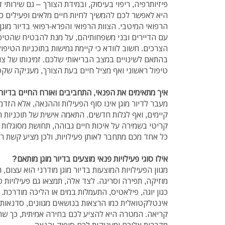
פיזיותרפיה, ריפוי בעיסוק, ובמידת הצורך – גם שירותי 
היא לאפשר לכם להמשיך לחיות חיים מלאים ופעילים 
הרפואי המיטבי. הצוות הרפואי והפרא-רפואי בדיור מוג
עם הדיירים ובני משפחותיהם, על מנת להבטיח שהטיפול
הצרכים. חשוב לוודא כי קיימת גמישות בתוכניות הטיפול
בהתאם לשינויים במצב הבריאותי שלכם. זמינותו של צוו
טיפול ראשוני ואף מציל חיים בעת הצורך, מעניקה שקט
איך מתאימים את הפנאי, התחביבים ואורח החיים בדיור 
מעבר לדיור מוגן אינו סוף הפעילות וההנאה, אלא הזדמ
קיימים, ואף לגלות חדשים. התאמה אישית של תוכניות ה
קריטי בשמירה על איכות חיים גבוהה, תחושת מסוגלות וש
כל אחד מכם מתחבר לאותן פעילויות, ולכן מציע קשת ר
אילו סוגי פעילויות פנאי מוצעים בדיור מוגן מותאם?
מגוון הפעילויות המוצעות בדיור מוגן מודרני הוא עצום, ו
מוזיקה, תפירה וסריגה. לצד אלה, תמצאו גם פעילויות 
כגון יוגה, פילאטיס, התעמלות במים או הליכה מודרכת. 
אינטלקטואלית כמו הרצאות בנושאים מגוונים, סדנאות כ
קריאה. המטרה היא להציע לכם בחירה אמיתית, כך שתו
מדברות אליכם ומעניקות לכם סיפוק והנאה.