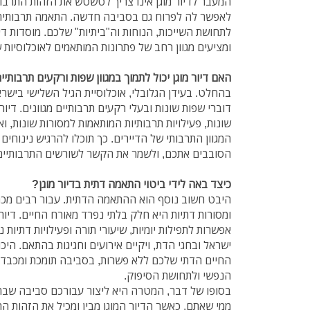
המעבר לדיור מוגן אינו צריך לטשטש את הזהות התרבו
לאפשר לה לפרוח גם בסביבה חדשה. התאמה תרבותית וד
לתחושת השייכות, הנוחות וה"ביתיות" שלכם. מוסדות דיו
ומציעים מגוון רחב של פתרונות המותאמים לאוכלוסיות ש
האם דיור מוגן יכול לתמוך במגוון שפות ורקעים תרבותיי
בהחלט. בעידן הגלובלי, אוכלוסיית הגיל השלישי בישרא
דוברי שפות שונות ובעלי רקעים תרבותיים מגוונים. דיור 
שונות, פעילויות תרבותיות המותאמות למסורות שונות, ו
המגוון התרבותי של הדיירים. כך תוכלו להרגיש נינוחים
הסובבים אתכם, ולשמר את הקשר לשורשים התרבותיים
כיצד באה לידי ביטוי התאמה דתית בדיור מוגן?
היבט חשוב נוסף הוא ההתאמה הדתית. עבור רבים מכם,
ומסורות דתיות היא חלק בלתי נפרד מאורח החיים. דיור
אפשרות לתפילות יומיות, שיעורי תורה ופעילויות דתיות נ
ישראל ובחגי הדת, ויקיים אירועים וחגיגות בהתאם. היכ
החיים הדתי שלכם ללא פשרות, בסביבה תומכת ומכבד
הנפשי ולתחושת הסיפוק.
בסופו של דבר, המטרה היא ליצור עבורכם סביבה שבה
ממי שאתם. כאשר הדיור המוגן מבין ומכיל את הזהות ה