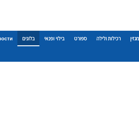
מגזין
רכילות ולילה
ספורט
בילוי ופנאי
בלוגים
вости