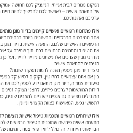
ממקום מגורים לבית אמיתי, המעניק לכם תחושה עמוקה
של התאמה אישית – לאפשר לכם להמשיך לחיות חיים מ
ערכיכם ואמונותיכם.
אילו פתרונות רפואיים ואישיים קיימים בדיור מוגן מותאם
אחד ההיבטים המרכזיים והחשובים ביותר בבחירת דיור
הרפואיים והאישיים שלכם. התאמה אישית בדיור מוגן 
את הטיפול והתמיכה הנחוצים לכם, תוך שמירה על איכות
מודרני מבין שצרכים אלו משתנים מדייר לדייר, ועל כן מ
הניתנים להתאמה אישית.
כיצד דיור מוגן מספק מענה לרמות תפקוד שונות?
בין אם אתם עצמאיים לחלוטין, זקוקים לסיוע קל בפעילוי
סיעודית צמודה, דיור מוגן מותאם ידע לספק לכם את המ
המובילים מציעים גם אגפים ייעודיים למצבים שונים, כ
לתשושי נפש, המאוישות בצוות מקצועי ומיומן.
אילו שירותים רפואיים ותוכניות טיפול אישיות מוצעות לד
התאמה אישית פירושה שתוכנית הטיפול הרפואית שלכ
הבריאותי הייחודי. זה כולל ליווי רפואי צמוד, זמינות ש