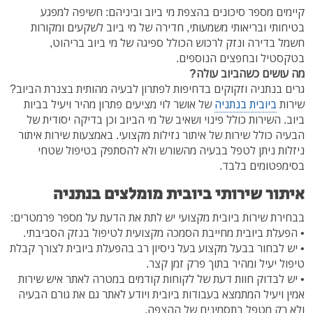
קיימים מספר סיכונים בהצפת מי ביוב וביניהם: חשיפה למפגע
בטיחותי ובריאותי משמעותי, חדירה של מי ביוב לשקעים ומקורות
חשמל בדירה ונזק לרכוש הכולל ספיגה של מי ביוב בריהוט,
בטקסטיל ובחפצים הנוספים.
מה עושים כשהביוב עולה?
גרים בנתניה וזקוקים בדחיפות לפתרון לבעיה מהותית בצנרת הביוב?
שירות
ביובית בנתניה
של אושר לוי מציעים פתרון מהיר ויעיל בביות
ביוב. השירות כולל פינוי ושאיב של מי הביוב וכן בדיקה יסודית של
הבעיה כולל שירות של איתור נזילות מקצועי. באמצעות שירות איתור
ניזלות ניתן לטפל בבעיה מהשורש ולא להסתפק בטיפול שטחי
בסימפטומים בלבד.
איתור שירותי ביובית מומלצים בנתניה
בבחירת שירות ביובית מקצועי יש לתת את הדעת על מספר פרמטרים:
• הפעלת ביובית מחייבת הסמכה מקצועית לטיפול בנזק הסביבתי.
• יש לבחור בבעל מקצוע בעל ניסיון רב בהפעלת ביובית לצורך קבלת
טיפול יעיל ומהיר בתוך פרק זמן קצר.
• יש לבדוק חוות דעת של לקוחות קודמים במטרה לאתר איש שירות
אמין ויעיל המתמצא בעבודות ביובית ויודע לאתר גם את גורם הבעיה
ולא רק מטפל בתסמינים של ההצפה.