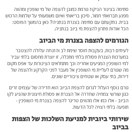
סתימה בצינור הניקוז גורמת כמובן להצפה של מי שופכין ומהווה
מפגע תברואתי חמור, סיכון בריאותי ואיום משמעותי על שלמות הרכוש
בבית. נתקעתם עם סתימה בצנרת בנתניה? כאן בהמשך הפוסט:
הכל אודות פתרון להצפת מי ביוב בנתניה.
הגורמים להצפה בצנרת מי הביוב
לעיתים רבות, בעקבות חוסר שימת לב והזנחה עלולה להצטבר
במערכות הצנרת פסולת בלתי מתכלה, זו יוצרת מחסום בלתי עביר
למי השופכין המגיעים אחריה וכך מתמלאים הצינורות עד אפס מקום
מה שגורם לעליית מי השופכין אל מעבר לפני הקרקע ולהצפה של
דירות, בתי עסק או שטחים ציבוריים שונים.
גורם נוסף העלול לגרום להצפת הביוב הוא חדירה של עצמים זרים
כגון שורשי צמחיה שחדרה אל הצנרת או פסולת חיצונית שהגיע לקו
הביוב - אלו כמו אלו מהווים טריגר להצפה בצנרת מי השופכין -
תופעה בלתי רצויה לכל הדעות.
שירותי ביובית למניעת השלכות של הצפות
בביוב