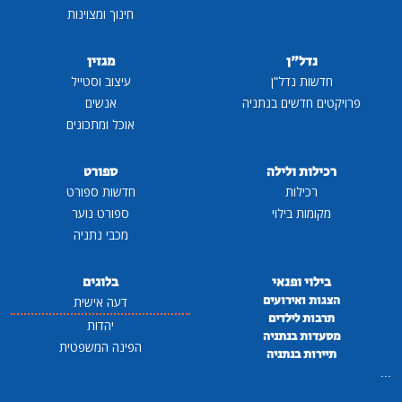
חינוך ומצוינות
נדל"ן
מגזין
חדשות נדל"ן
עיצוב וסטייל
פרויקטים חדשים בנתניה
אנשים
אוכל ומתכונים
רכילות ולילה
ספורט
רכילות
חדשות ספורט
מקומות בילוי
ספורט נוער
מכבי נתניה
בילוי ופנאי
בלוגים
הצגות ואירועים
דעה אישית
תרבות לילדים
יהדות
מסעדות בנתניה
הפינה המשפטית
תיירות בנתניה
...