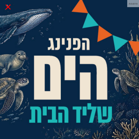
×
פרסומת