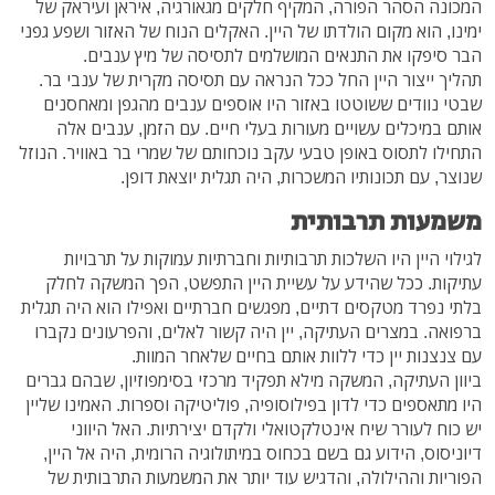
המכונה הסהר הפורה, המקיף חלקים מגאורגיה, איראן ועיראק של
ימינו, הוא מקום הולדתו של היין. האקלים הנוח של האזור ושפע גפני
הבר סיפקו את התנאים המושלמים לתסיסה של מיץ ענבים.
תהליך ייצור היין החל ככל הנראה עם תסיסה מקרית של ענבי בר.
שבטי נוודים ששוטטו באזור היו אוספים ענבים מהגפן ומאחסנים
אותם במיכלים עשויים מעורות בעלי חיים. עם הזמן, ענבים אלה
התחילו לתסוס באופן טבעי עקב נוכחותם של שמרי בר באוויר. הנוזל
שנוצר, עם תכונותיו המשכרות, היה תגלית יוצאת דופן.
משמעות תרבותית
לגילוי היין היו השלכות תרבותיות וחברתיות עמוקות על תרבויות
עתיקות. ככל שהידע על עשיית היין התפשט, הפך המשקה לחלק
בלתי נפרד מטקסים דתיים, מפגשים חברתיים ואפילו הוא היה תגלית
ברפואה. במצרים העתיקה, יין היה קשור לאלים, והפרעונים נקברו
עם צנצנות יין כדי ללוות אותם בחיים שלאחר המוות.
ביוון העתיקה, המשקה מילא תפקיד מרכזי בסימפוזיון, שבהם גברים
היו מתאספים כדי לדון בפילוסופיה, פוליטיקה וספרות. האמינו שליין
יש כוח לעורר שיח אינטלקטואלי ולקדם יצירתיות. האל היווני
דיוניסוס, הידוע גם בשם בכחוס במיתולוגיה הרומית, היה אל היין,
הפוריות וההילולה, והדגיש עוד יותר את המשמעות התרבותית של