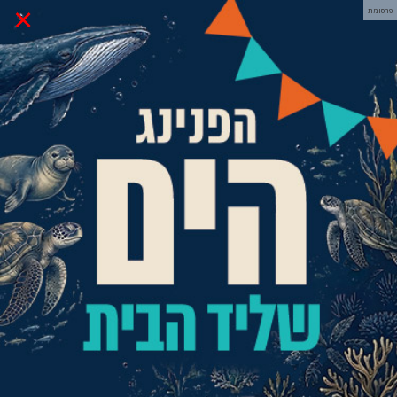
×
פרסומת