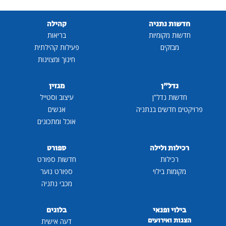
חדשות נתניה
קהילה
חדשות מקומיות
בריאות
מבזקים
פעילות קהילתית
חינוך ומצוינות
נדל"ן
מגזין
חדשות נדל"ן
עיצוב וסטייל
פרויקטים חדשים בנתניה
אנשים
אוכל ומתכונים
רכילות ולילה
ספורט
רכילות
חדשות ספורט
מקומות בילוי
ספורט נוער
מכבי נתניה
בילוי ופנאי
בלוגים
הצגות ואירועים
דעה אישית