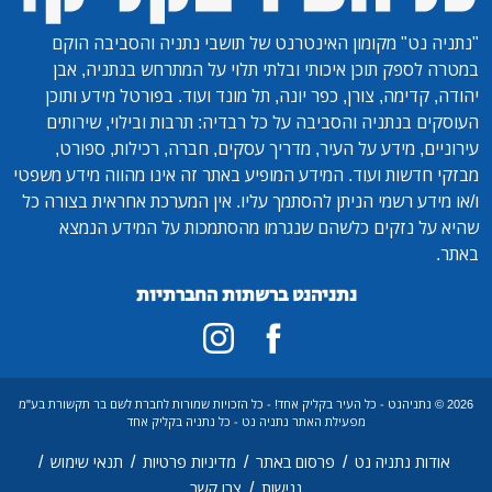
"נתניה נט"
מקומון האינטרנט של תושבי נתניה והסביבה הוקם
במטרה לספק תוכן איכותי ובלתי תלוי על המתרחש בנתניה, אבן
יהודה, קדימה, צורן, כפר יונה, תל מונד ועוד. בפורטל מידע ותוכן
העוסקים בנתניה והסביבה על כל רבדיה: תרבות ובילוי, שירותים
עירוניים, מידע על העיר, מדריך עסקים, חברה, רכילות, ספורט,
מבזקי חדשות ועוד. המידע המופיע באתר זה אינו מהווה מידע משפטי
ו/או מידע רשמי הניתן להסתמך עליו. אין המערכת אחראית בצורה כל
שהיא על נזקים כלשהם שנגרמו מהסתמכות על המידע הנמצא
באתר.
נתניהנט ברשתות החברתיות
2026 © נתניהנט - כל העיר בקליק אחד! - כל הזכויות שמורות לחברת לשם בר תקשורת בע"מ
מפעילת האתר נתניה נט - כל נתניה בקליק אחד
/
/
/
/
אודות נתניה נט
פרסום באתר
מדיניות פרטיות
תנאי שימוש
/
נגישות
צרו קשר