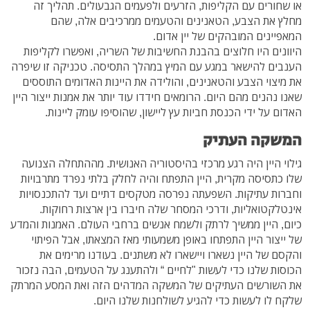
או שחורים עם הקליפות, הזרעים ולפעמים הגבעולים. תהליך זה
מחלץ את הצבע, הטאנינים והטעמים ממרכיבים אלה, שהם
המאפיינים המובהקים של יין אדום.
היוונים היו חלוצים בהבנת החשיבות של השריה, ואפשרו לקליפות
הענבים להישאר במגע עם המיץ במהלך התסיסה. טכניקה זו שיפרה
את מיצוי הצבע והטאנינים, והולידה את היינות האדומים התוססים
שאנו נהנים מהם היום. הרומאים חידדו עוד יותר את אמנות ייצור היין
האדום על ידי הכנסת חביות עץ ליישון, שהוסיפו עומק ליינות.
המשקה העתיק
גילוי היין היה רגע מרכזי בהיסטוריה האנושית. מההתחלה הצנועה
שלו כתסיסה מקרית, היין התפתח והיה לחלק בלתי נפרד מתרבויות
וחברות עתיקות. השפעתה נפרסה מטקסים דתיים ועד להתכנסויות
אינטלקטואליות, ודרכי המסחר שלה חיברו בין ארצות רחוקות.
כיום, היין ממשיך לרתק ולשמח אנשים ברחבי העולם. האמנות והמדע
של ייצור היין התפתחו באופן משמעותי מאז המצאתו, אבל הפיתוי
והקסם של היין נשארו ויישארו לא משתנים. בעודנו מרימים את
הכוסות שלנו כדי לעשות "לחיים “ ולהתענג על הטעמים, הבה נזכור
את השורשים העתיקים של המשקה המדהים הזה ואת המסע המרתק
שלקח לו לעשות כדי להגיע לשולחנות שלנו היום.