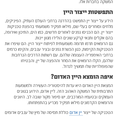
המשקה בחברות אלו.
התפשטות ייצור היין
הידע על ייצור יין התפשט בהדרגה ברחבי העולם העתיק. הפיניקים,
מלחים וסוחרים בעלי שם, מילאו תפקיד משמעותי בהפצת טכניקות
ייצור יין. הם הכניסו גפנים לאזורים חדשים, כמו הים, התיכון ואירופה,
בהם אקלים ותנאי קרקע שונים הולידו מגוון יינות.
גם הרומאים תרמו תרומה משמעותית לפיתוח ייצור היין. הם שיפרו את
הטכניקות הקיימות, כגון הכשרת גפנים ובציר ענבים, והקימו כרמים
ברחבי האימפריה העצומה שלהם. עם רשתות הדרכים הנרחבות
שלהם, הקלו הרומאים את הסחר וההפצה של יין, והבטיחו
שהפופולריות שלו תמשיך לגדול.
איפה הומצא היין האדום?
המצאת היין האדום היא עדות להיסטוריה העשירה ולמשמעות
התרבותית של המשקה האהוב הזה. ליין אדום, הידוע בגוונים
העמוקים ובטעמיו המורכבים, יש סיפור מקור שובה לב. היוונים
והרומאים הקדמונים מילאו תפקיד מכריע בהתפתחותו.
הטכניקה של ייצור
יין אדום
כוללת תסיסה של מיץ של ענבים אדומים