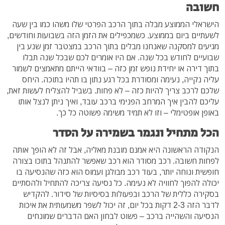
חשובה
הישראלי הממוצע מבלה בתוך הרכב הפרטי שלו משהו כמו בין שעה
לשעתיים ביום בממוצע. כשמכפילים את הזמן הזה בשבועות וחודשים,
מגיעים למסקנה שאנחנו מבלים בתוך הרכב במצטבר זמן שנע בין
שבועיים לחודש בכל שנה. אם היו אומרים לכם שבכל שנה תבלו
בתוך דירה או יחידת נופש זמן כזה – בוודאי הייתם מתאמצים לשמור
עליה נקייה, נעימה ומסודרת בכל רגע נתון בו תהיו בתוכה. היחס
שלכם לרכב צריך להיות כזה – לא פחות. בשביל להצליח לעשות זאת,
עליכם להבין איך המרחב הפנימי ברכב עובד, ואיך ניתן לנצל אותו
באופן אופטימלי – וזו לא תמיד משימה פשוטה כל כך.
הכל מתחיל ונגמר בשמירה על הסדר
הנקודה הראשונה היא אמנם מובנת מאליה, אבל זה לא הופך אותה
לפחות חשובה. רכב מסודר הוא רכב שאפשר להתנהל בתוכו בצורה
חופשית ונוחה יותר, בעוד רכב מבולגן ועמוס הוא כזה שהנסיעה בו
יכולה להפוך לחוויה לא נעימה. כל נסיעה צריכה להתחיל ולהסתיים
בסקירה כללית של הרכב ובפעולות בסיסיות של סידור. להקדיש
לדבר הזה 2-3 דקות בכל יום, זה יכול לשפר משמעותית את איכות
הנסיעה והשהייה ברכב – פשוט לבחון האם הדברים שמונחים