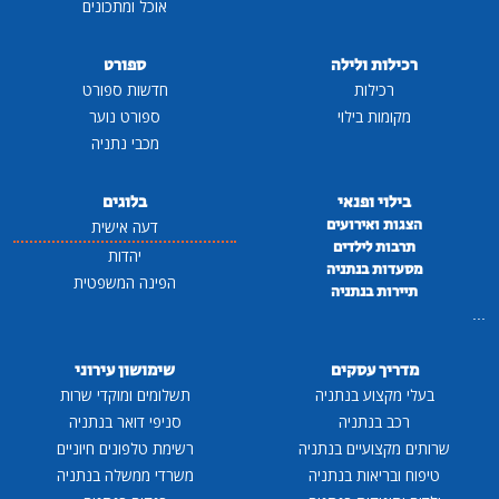
אוכל ומתכונים
רכילות ולילה
ספורט
רכילות
חדשות ספורט
מקומות בילוי
ספורט נוער
מכבי נתניה
בילוי ופנאי
בלוגים
הצגות ואירועים
דעה אישית
תרבות לילדים
יהדות
מסעדות בנתניה
הפינה המשפטית
תיירות בנתניה
...
מדריך עסקים
שימושון עירוני
בעלי מקצוע בנתניה
תשלומים ומוקדי שרות
רכב בנתניה
סניפי דואר בנתניה
שרותים מקצועיים בנתניה
רשימת טלפונים חיוניים
טיפוח ובריאות בנתניה
משרדי ממשלה בנתניה