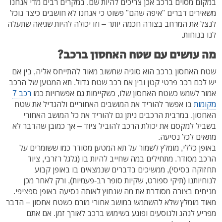
במקום מסוים ברכב אכן צריכים להיות שם. במקרים רבים מדי אנחנו
משאירים דברים "איפה שהם" פשוט כי אנחנו לא חושבים כיצד נוכל
לנצל את המרחב בצורה חכמה יותר – וזו יכולה להיות שגיאה שתעלה
לנו בנוחות.
מה עושים עם שטח האחסון ברכב?
שטח האחסון ברכב הוא סוגיה שחשוב מאוד להתייחס אליה, בין אם
יש לכם רכב פרטי קטן ובין אם רכב שטח גדול. תא המטען של הרכב
אמור לשמש כשטח האחסון שלו, כשקיימות גם אפשרויות כמו
רכב 7
מקומות
בו אפשר להוריד את המושבים האחוריים ולהגדיל את שטח
האחסון. במרבית הרכבים ניתן גם להוריד את כל המושב האחורי
בשביל למקסם את יכולת הרכב להוביל ציוד – אך כמובן שהדבר לא
מתאים לכל נסיעה.
באופן כללי, מומלץ לשמור על תא המטען מסודר כמו ששומרים על
הרכב מסודר. מתחילים במה שחייב להיות בו (גלגל רזרבי, ציוד
תחזוקה בסיסי), ממשיכים בדברים שנמצאים בו באופן קבוע
לנוחיותנו (תיקי ספורט, שקיות סופר רב-פעמיות), ורק לאחר מכן
מניחים בצורה מסודרת את מה שנחוץ לאותה נסיעה באופן ספציפי.
מאוד מומלץ שלא להשתמש במושב אחורי מורם כשטח אחסון – הדבר
מפריע לנהג ולנוסעים ופוגע בשימוש ברכב לאורך זמן. אם אתם