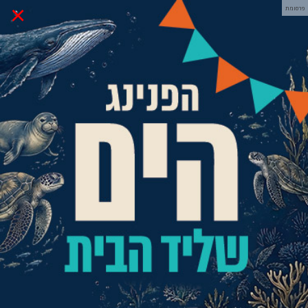
×
פרסומת