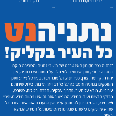
ילדים ותינוקות בנתניה
בנקים בנתניה
...
...
"נתניה נט"
מקומון האינטרנט של תושבי נתניה והסביבה הוקם
במטרה לספק תוכן איכותי ובלתי תלוי על המתרחש בנתניה, אבן
יהודה, קדימה, צורן, כפר יונה, תל מונד ועוד. בפורטל מידע ותוכן
העוסקים בנתניה והסביבה על כל רבדיה: תרבות ובילוי, שירותים
עירוניים, מידע על העיר, מדריך עסקים, חברה, רכילות, ספורט,
מבזקי חדשות ועוד. המידע המופיע באתר זה אינו מהווה מידע משפטי
ו/או מידע רשמי הניתן להסתמך עליו. אין המערכת אחראית בצורה כל
שהיא על נזקים כלשהם שנגרמו מהסתמכות על המידע הנמצא
באתר.