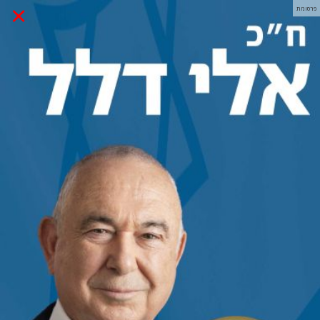
×
פרסומת