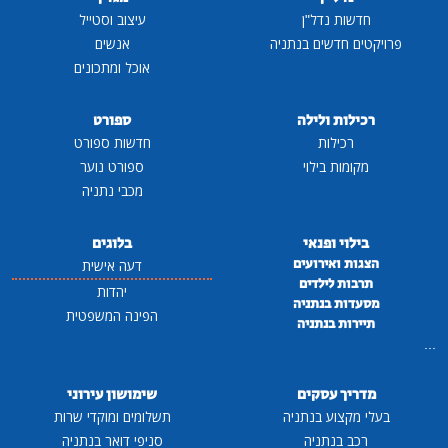
חדשות נדל"ן
עיצוב וסטייל
פרויקטים חדשים בנתניה
אנשים
אוכל ומתכונים
רכילות ולילה
ספורט
רכילות
חדשות ספורט
מקומות בילוי
ספורט נוער
מכבי נתניה
בילוי ופנאי
בלוגים
הצגות ואירועים
דעה אישית
תרבות לילדים
יהדות
מסעדות בנתניה
הפינה המשפטית
תיירות בנתניה
...
מדריך עסקים
שימושון עירוני
בעלי מקצוע בנתניה
תשלומים ומוקדי שרות
רכב בנתניה
סניפי דואר בנתניה