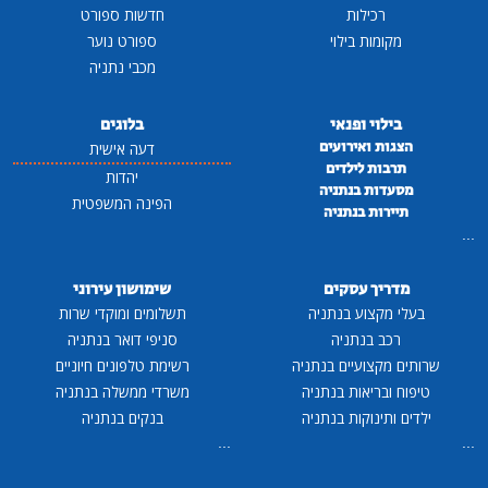
רכילות
חדשות ספורט
מקומות בילוי
ספורט נוער
מכבי נתניה
בילוי ופנאי
בלוגים
הצגות ואירועים
דעה אישית
תרבות לילדים
יהדות
מסעדות בנתניה
הפינה המשפטית
תיירות בנתניה
...
מדריך עסקים
שימושון עירוני
בעלי מקצוע בנתניה
תשלומים ומוקדי שרות
רכב בנתניה
סניפי דואר בנתניה
שרותים מקצועיים בנתניה
רשימת טלפונים חיוניים
טיפוח ובריאות בנתניה
משרדי ממשלה בנתניה
ילדים ותינוקות בנתניה
בנקים בנתניה
...
...