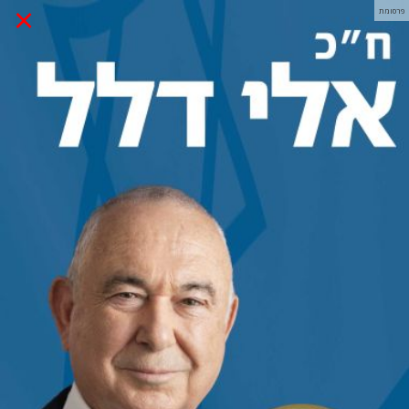
×
פרסומת