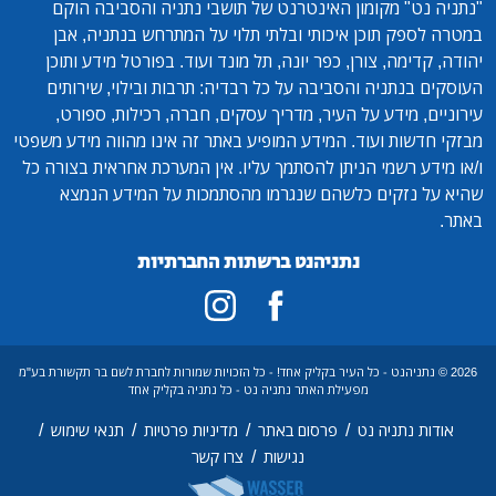
"נתניה נט"
מקומון האינטרנט של תושבי נתניה והסביבה הוקם
במטרה לספק תוכן איכותי ובלתי תלוי על המתרחש בנתניה, אבן
יהודה, קדימה, צורן, כפר יונה, תל מונד ועוד. בפורטל מידע ותוכן
העוסקים בנתניה והסביבה על כל רבדיה: תרבות ובילוי, שירותים
עירוניים, מידע על העיר, מדריך עסקים, חברה, רכילות, ספורט,
מבזקי חדשות ועוד. המידע המופיע באתר זה אינו מהווה מידע משפטי
ו/או מידע רשמי הניתן להסתמך עליו. אין המערכת אחראית בצורה כל
שהיא על נזקים כלשהם שנגרמו מהסתמכות על המידע הנמצא
באתר.
נתניהנט ברשתות החברתיות
2026 © נתניהנט - כל העיר בקליק אחד! - כל הזכויות שמורות לחברת לשם בר תקשורת בע"מ
מפעילת האתר נתניה נט - כל נתניה בקליק אחד
/
/
/
/
אודות נתניה נט
פרסום באתר
מדיניות פרטיות
תנאי שימוש
/
נגישות
צרו קשר