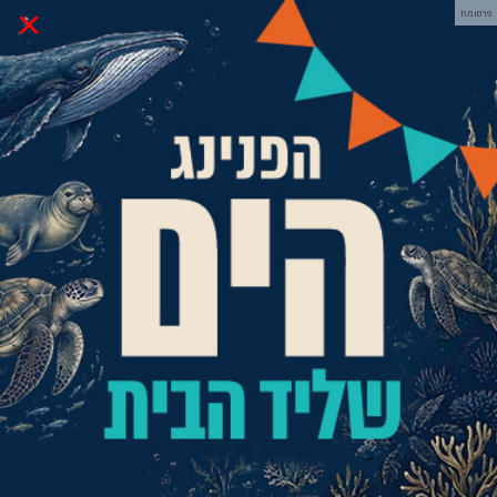
×
פרסומת