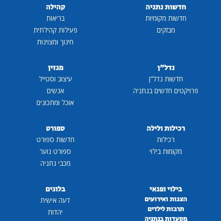
חדשות נתניה
קהילה
חדשות מקומיות
בריאות
מבזקים
פעילות קהילתית
חינוך ומצוינות
נדל"ן
מגזין
חדשות נדל"ן
עיצוב וסטייל
פרויקטים חדשים בנתניה
אנשים
אוכל ומתכונים
רכילות ולילה
ספורט
רכילות
חדשות ספורט
מקומות בילוי
ספורט נוער
מכבי נתניה
בילוי ופנאי
בלוגים
הצגות ואירועים
דעה אישית
תרבות לילדים
יהדות
מסעדות בנתניה