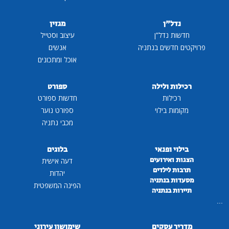
נדל"ן
מגזין
חדשות נדל"ן
עיצוב וסטייל
פרויקטים חדשים בנתניה
אנשים
אוכל ומתכונים
רכילות ולילה
ספורט
רכילות
חדשות ספורט
מקומות בילוי
ספורט נוער
מכבי נתניה
בילוי ופנאי
בלוגים
הצגות ואירועים
דעה אישית
תרבות לילדים
יהדות
מסעדות בנתניה
הפינה המשפטית
תיירות בנתניה
...
מדריך עסקים
שימושון עירוני