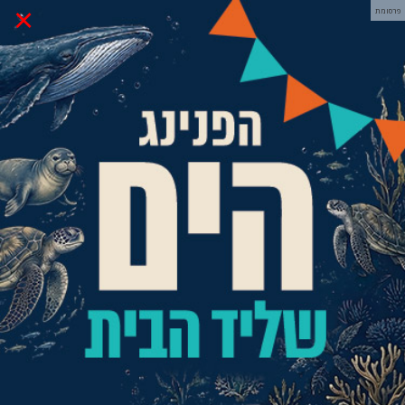
×
פרסומת