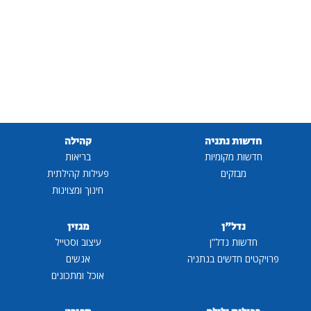
חדשות נתניה
קהילה
חדשות מקומיות
בריאות
מבזקים
פעילות קהילתית
חינוך ומצוינות
נדל"ן
מגזין
חדשות נדל"ן
עיצוב וסטייל
פרויקטים חדשים בנתניה
אנשים
אוכל ומתכונים