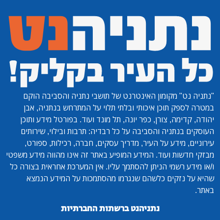
"נתניה נט"
מקומון האינטרנט של תושבי נתניה והסביבה הוקם
במטרה לספק תוכן איכותי ובלתי תלוי על המתרחש בנתניה, אבן
יהודה, קדימה, צורן, כפר יונה, תל מונד ועוד. בפורטל מידע ותוכן
העוסקים בנתניה והסביבה על כל רבדיה: תרבות ובילוי, שירותים
עירוניים, מידע על העיר, מדריך עסקים, חברה, רכילות, ספורט,
מבזקי חדשות ועוד. המידע המופיע באתר זה אינו מהווה מידע משפטי
ו/או מידע רשמי הניתן להסתמך עליו. אין המערכת אחראית בצורה כל
שהיא על נזקים כלשהם שנגרמו מהסתמכות על המידע הנמצא
באתר.
נתניהנט ברשתות החברתיות