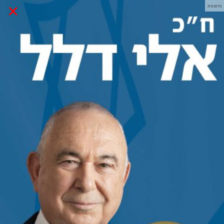
×
פרסומת