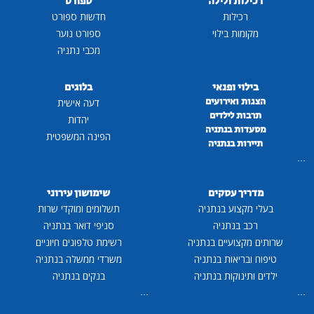
רכילות ולילה
ספורט
רכילות
חדשות ספורט
מקומות בילוי
ספורט נוער
מכבי נתניה
בילוי ופנאי
בלוגים
הצגות ואירועים
דעה אישית
תרבות לילדים
יהדות
מסעדות בנתניה
הפינה המשפטית
תיירות בנתניה
...
מדריך עסקים
שימושון עירוני
בעלי מקצוע בנתניה
תשלומים ומוקדי שרות
רכב בנתניה
סניפי דואר בנתניה
שרותים מקצועיים בנתניה
רשימת טלפונים חיוניים
טיפוח ובריאות בנתניה
משרדי ממשלה בנתניה
ילדים ותינוקות בנתניה
בנקים בנתניה
...
...