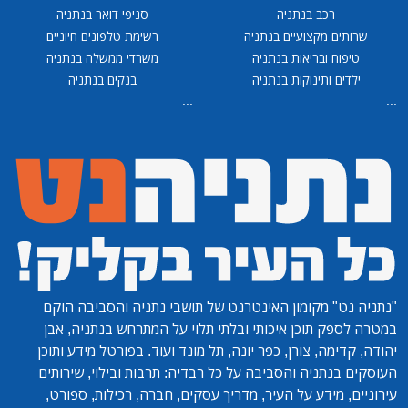
רכב בנתניה
סניפי דואר בנתניה
שרותים מקצועיים בנתניה
רשימת טלפונים חיוניים
טיפוח ובריאות בנתניה
משרדי ממשלה בנתניה
ילדים ותינוקות בנתניה
בנקים בנתניה
...
...
"נתניה נט"
מקומון האינטרנט של תושבי נתניה והסביבה הוקם
במטרה לספק תוכן איכותי ובלתי תלוי על המתרחש בנתניה, אבן
יהודה, קדימה, צורן, כפר יונה, תל מונד ועוד. בפורטל מידע ותוכן
העוסקים בנתניה והסביבה על כל רבדיה: תרבות ובילוי, שירותים
עירוניים, מידע על העיר, מדריך עסקים, חברה, רכילות, ספורט,