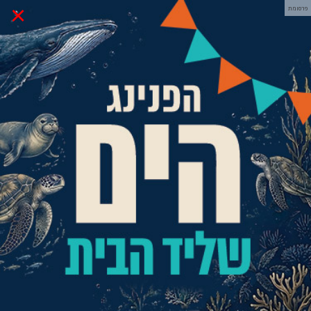
×
פרסומת