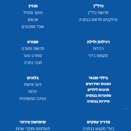
נדל"ן
מגזין
חדשות נדל"ן
עיצוב וסטייל
פרויקטים חדשים בנתניה
אנשים
אוכל ומתכונים
רכילות ולילה
ספורט
רכילות
חדשות ספורט
מקומות בילוי
ספורט נוער
מכבי נתניה
בילוי ופנאי
בלוגים
הצגות ואירועים
דעה אישית
תרבות לילדים
יהדות
מסעדות בנתניה
הפינה המשפטית
תיירות בנתניה
...
מדריך עסקים
שימושון עירוני
בעלי מקצוע בנתניה
תשלומים ומוקדי שרות