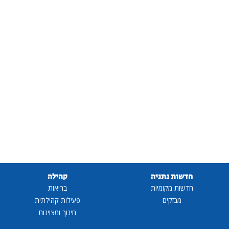
חדשות נתניה
קהילה
חדשות מקומיות
בריאות
מבזקים
פעילות קהילתית
חינוך ומצוינות