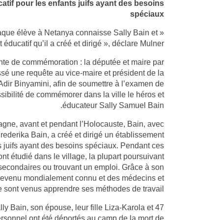
atif pour les enfants juifs ayant des besoins
spéciaux
chaque élève à Netanya connaisse Sally Bain et
 éducatif qu’il a créé et dirigé », déclare Mulner.
 de commémoration : la députée et maire par
ssé une requête au vice-maire et président de la
ir Binyamini, afin de soumettre à l’examen de
sibilité de commémorer dans la ville le héros et
éducateur Sally Samuel Bain.
gne, avant et pendant l’Holocauste, Bain, avec
derika Bain, a créé et dirigé un établissement
ts juifs ayant des besoins spéciaux. Pendant ces
t étudié dans le village, la plupart poursuivant
 secondaires ou trouvant un emploi. Grâce à son
 devenu mondialement connu et des médecins et
e sont venus apprendre ses méthodes de travail.
ly Bain, son épouse, leur fille Liza-Karola et 47
rsonnel ont été déportés au camp de la mort de