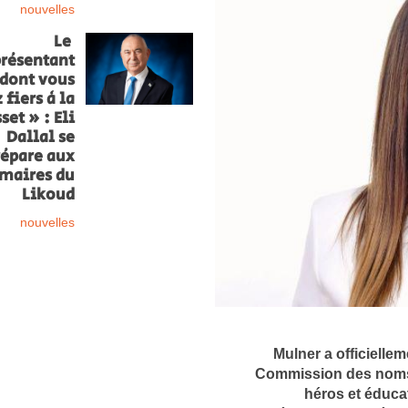
nouvelles
Le
présentant
dont vous
 fiers à la
set » : Eli
Dallal se
répare aux
imaires du
Likoud
nouvelles
Mulner a officielle
Commission des noms,
héros et éduca