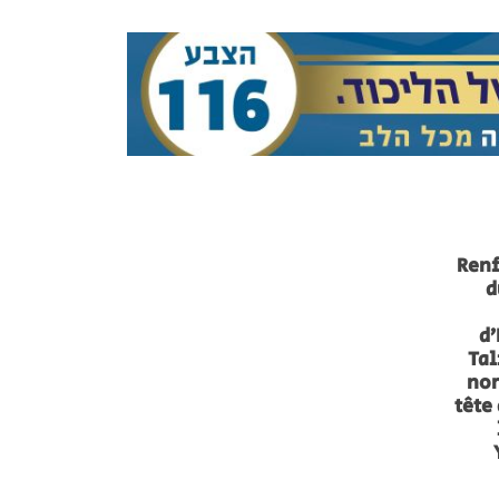
Ren
d
d’
Tal
no
tête