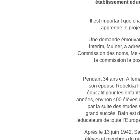
établissement éduc
« Il est important que 
apprenne le projet
Une demande émouvante
intérim, Mulner, a adre
Commission des noms, Me Ad
la commission la pos
Pendant 34 ans en Allema
son épouse Rebekka Fre
éducatif pour les enfan
années, environ 400 élèves on
par la suite des études
grand succès, Bain est
éducateurs de toute l’Europ
Après le 13 juin 1942, Sal
élèves et membres du pe