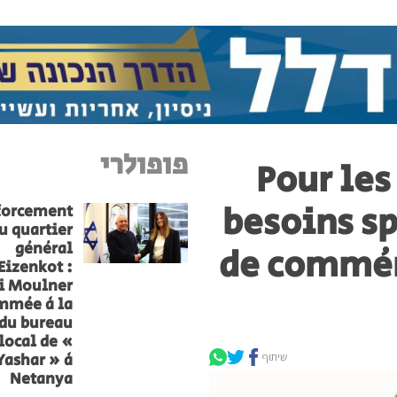
פופולרי
Pour les
besoins s
forcement
u quartier
général
de commém
Eizenkot :
i Moulner
mmée à la
 du bureau
local de «
Yashar » à
שיתוף
Netanya