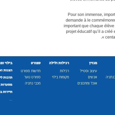
« Pour son immense, import
demande à le commémorer dan
important que chaque élève
projet éducatif qu’il a créé
centa
מגזין
רכילות ולילה
ספורט
בילוי ופ
הצגות וא
עיצוב וסטייל
רכילות
חדשות ספורט
נתניה
אנשים
מקומות בילוי
ספורט נוער
תרבות לי
אוכל ומתכונים
מכבי נתניה
מסעדות ב
תיירות ב
...