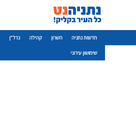
חדשות נתניה
השרון
קהילה
נדל"ן
שימושון עירוני