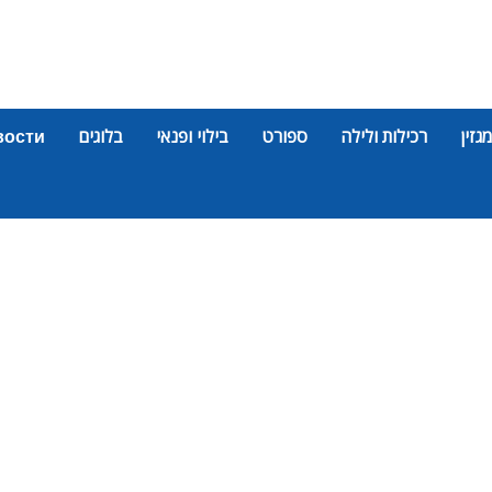
מגזין
רכילות ולילה
ספורט
בילוי ופנאי
בלוגים
вости