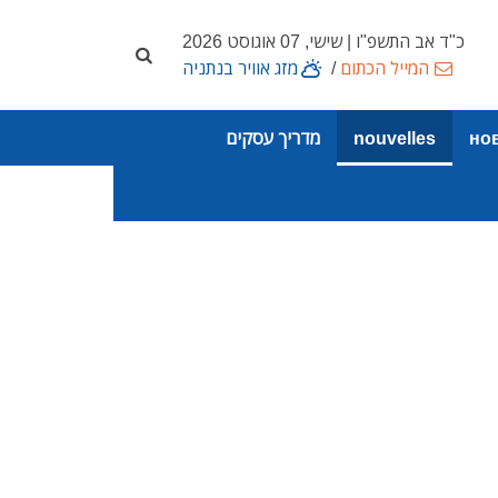
כ"ד אב התשפ"ו | שישי, 07 אוגוסט 2026
המייל הכתום
/
מזג אוויר בנתניה
но
nouvelles
מדריך עסקים