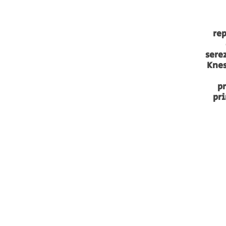
re
serez
Knes
p
pr