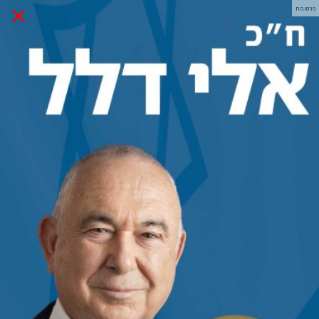
×
פרסומת