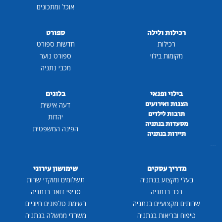
אוכל ומתכונים
רכילות ולילה
ספורט
רכילות
חדשות ספורט
מקומות בילוי
ספורט נוער
מכבי נתניה
בילוי ופנאי
בלוגים
הצגות ואירועים
דעה אישית
תרבות לילדים
יהדות
מסעדות בנתניה
הפינה המשפטית
תיירות בנתניה
...
מדריך עסקים
שימושון עירוני
בעלי מקצוע בנתניה
תשלומים ומוקדי שרות
רכב בנתניה
סניפי דואר בנתניה
שרותים מקצועיים בנתניה
רשימת טלפונים חיוניים
טיפוח ובריאות בנתניה
משרדי ממשלה בנתניה