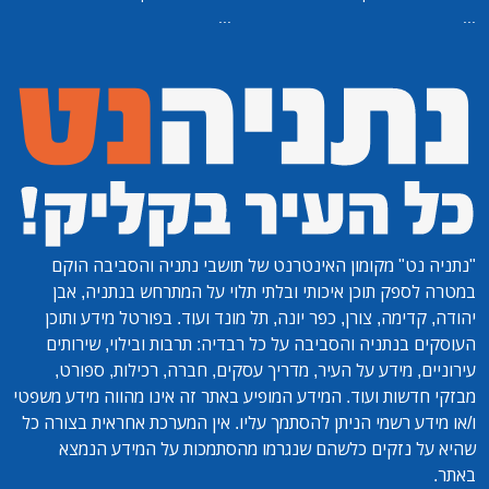
...
...
"נתניה נט"
מקומון האינטרנט של תושבי נתניה והסביבה הוקם
במטרה לספק תוכן איכותי ובלתי תלוי על המתרחש בנתניה, אבן
יהודה, קדימה, צורן, כפר יונה, תל מונד ועוד. בפורטל מידע ותוכן
העוסקים בנתניה והסביבה על כל רבדיה: תרבות ובילוי, שירותים
עירוניים, מידע על העיר, מדריך עסקים, חברה, רכילות, ספורט,
מבזקי חדשות ועוד. המידע המופיע באתר זה אינו מהווה מידע משפטי
ו/או מידע רשמי הניתן להסתמך עליו. אין המערכת אחראית בצורה כל
שהיא על נזקים כלשהם שנגרמו מהסתמכות על המידע הנמצא
באתר.