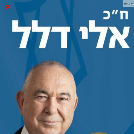
×
פרסומת