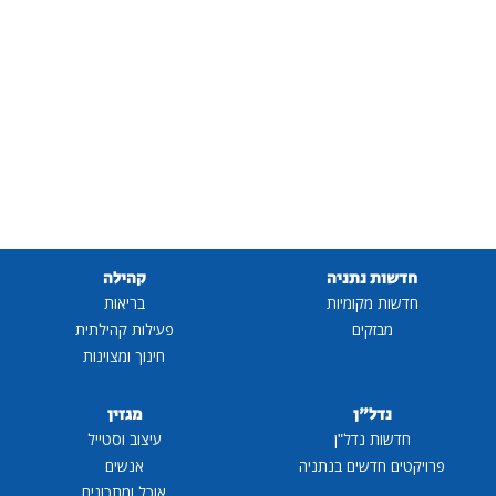
חדשות נתניה
קהילה
חדשות מקומיות
בריאות
מבזקים
פעילות קהילתית
חינוך ומצוינות
נדל"ן
מגזין
חדשות נדל"ן
עיצוב וסטייל
פרויקטים חדשים בנתניה
אנשים
אוכל ומתכונים