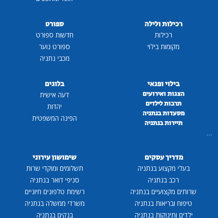
רכילות ולילה
ספורט
רכילות
חדשות ספורט
מקומות בילוי
ספורט נוער
מכבי נתניה
בילוי ופנאי
בלוגים
הצגות ואירועים
דעה אישית
תרבות לילדים
יהדות
מסעדות בנתניה
הפינה המשפטית
תיירות בנתניה
...
מדריך עסקים
שימושון עירוני
בעלי מקצוע בנתניה
תשלומים ומוקדי שרות
רכב בנתניה
סניפי דואר בנתניה
שרותים מקצועיים בנתניה
רשימת טלפונים חיוניים
טיפוח ובריאות בנתניה
משרדי ממשלה בנתניה
ילדים ותינוקות בנתניה
בנקים בנתניה